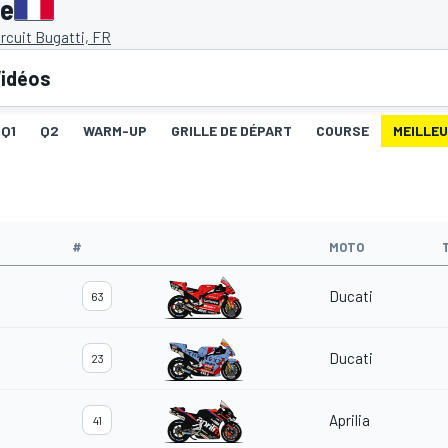
ce
rcuit Bugatti, FR
idéos
Q1
Q2
WARM-UP
GRILLE DE DÉPART
COURSE
MEILLE
#
MOTO
Ducati
63
Ducati
23
Aprilia
41