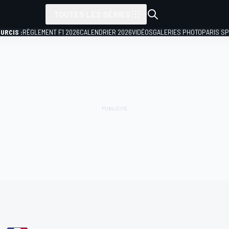
TOUTES LES SÉRIES
URCIS :
RÈGLEMENT F1 2026
CALENDRIER 2026
VIDÉOS
GALERIES PHOTO
PARIS S