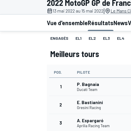
2022 MotoGP GP de Fran
|
13 mai 2022 au 15 mai 2022
Le Mans Ci
Vue d'ensemble
Résultats
News
V
ENGAGÉS
EL1
EL2
EL3
EL4
MOTOGP
Meilleurs tours
POS.
PILOTE
P. Bagnaia
1
Ducati Team
E. Bastianini
2
Gresini Racing
A. Espargaró
3
Aprilia Racing Team