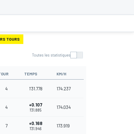
URS TOURS
Toutes les statistiques
TOUR
TEMPS
KM/H
4
1'31.778
174.237
+0.107
4
174.034
1'31.885
+0.168
7
173.919
1'31.946