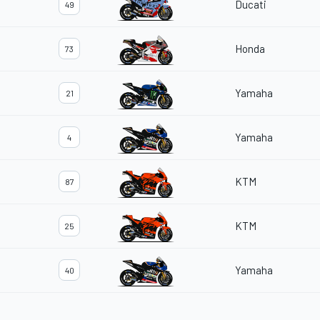
Ducati
49
Honda
73
Yamaha
21
Yamaha
4
KTM
87
KTM
25
Yamaha
40