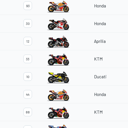
Honda
93
Honda
30
Aprilia
12
KTM
33
Ducati
10
Honda
44
KTM
88