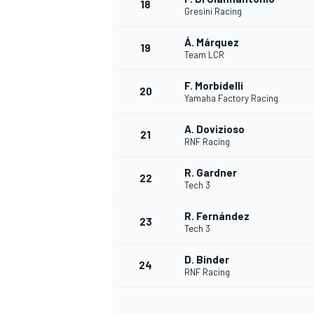
18
Gresini Racing
Á. Márquez
19
Team LCR
F. Morbidelli
20
Yamaha Factory Racing
A. Dovizioso
21
RNF Racing
R. Gardner
22
Tech 3
R. Fernández
23
Tech 3
D. Binder
24
RNF Racing