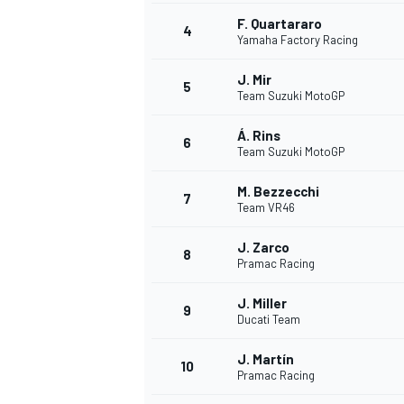
F. Quartararo
4
Yamaha Factory Racing
WRC
J. Mir
5
Team Suzuki MotoGP
Á. Rins
6
Team Suzuki MotoGP
M. Bezzecchi
7
Team VR46
J. Zarco
8
Pramac Racing
J. Miller
9
Ducati Team
WEC
J. Martín
10
Pramac Racing