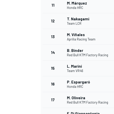
M. Márquez
11
Honda HRC
T. Nakagami
12
Team LCR
M. Viñales
13
Aprilia Racing Team
B. Binder
14
Red Bull KTM Factory Racing
L. Marini
15
Team VR46
P. Espargaró
16
Honda HRC
M. Oliveira
17
Red Bull KTM Factory Racing
F. Di Giannantonio