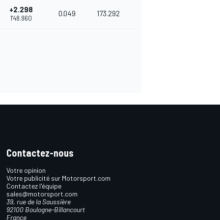
+2.298
0.049
173.292
1'48.960
Contactez-nous
Votre opinion
Votre publicité sur Motorsport.com
Contactez l'équipe
sales@motorsport.com
39, rue de la Saussière
92100 Boulogne-Billancourt
France