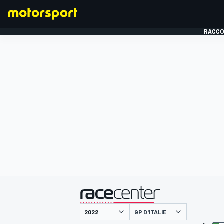
RACCO
FORMULE 1
présenté par
GP D'ITALIE