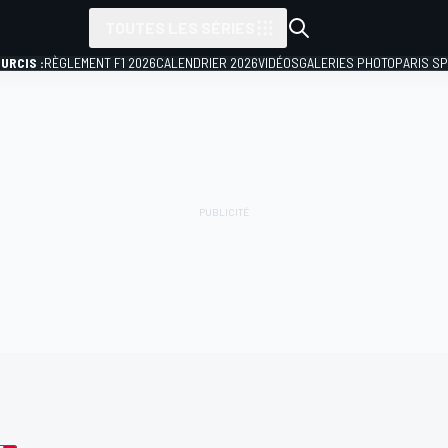
TOUTES LES SÉRIES
URCIS :
RÈGLEMENT F1 2026
CALENDRIER 2026
VIDÉOS
GALERIES PHOTO
PARIS S