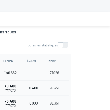
URS TOURS
Toutes les statistiques
TEMPS
ÉCART
KM/H
1'46.662
177.026
+0.408
0.408
176.351
1'47.070
+0.408
0.000
176.351
1'47.070