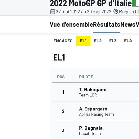
2022 MotoGP GP d'Italie
|
27 mai 2022 au 29 mai 2022
Mugello Ci
Vue d'ensemble
Résultats
News
V
ENGAGÉS
EL1
EL2
EL3
EL4
MOTOGP
EL1
POS.
PILOTE
T. Nakagami
1
Team LCR
A. Espargaró
2
Aprilia Racing Team
P. Bagnaia
3
Ducati Team