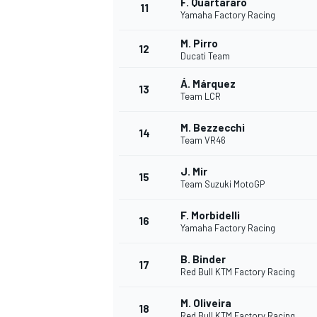
F. Quartararo
11
Yamaha Factory Racing
M. Pirro
12
Ducati Team
Á. Márquez
13
Team LCR
M. Bezzecchi
14
Team VR46
J. Mir
15
Team Suzuki MotoGP
F. Morbidelli
16
Yamaha Factory Racing
B. Binder
17
Red Bull KTM Factory Racing
M. Oliveira
18
Red Bull KTM Factory Racing