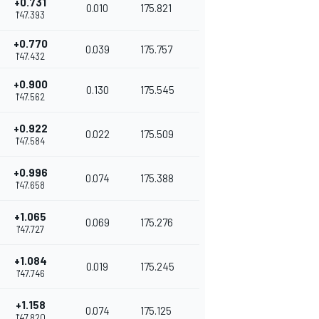
+0.731
0.010
175.821
1'47.393
+0.770
0.039
175.757
1'47.432
+0.900
0.130
175.545
1'47.562
+0.922
0.022
175.509
1'47.584
+0.996
0.074
175.388
1'47.658
+1.065
0.069
175.276
1'47.727
+1.084
0.019
175.245
1'47.746
+1.158
0.074
175.125
1'47.820