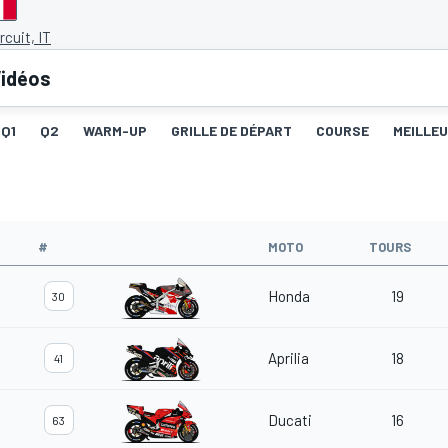
rcuit, IT
idéos
Q1
Q2
WARM-UP
GRILLE DE DÉPART
COURSE
MEILLE
#
MOTO
TOURS
Honda
19
30
Aprilia
18
41
Ducati
16
63