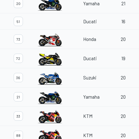
Yamaha
21
20
Ducati
16
51
Honda
20
73
Ducati
19
72
Suzuki
20
36
Yamaha
20
21
KTM
20
33
KTM
20
88