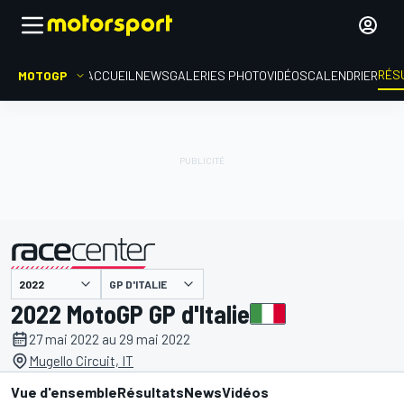
RÉS
MOTOGP
ACCUEIL
NEWS
GALERIES PHOTO
VIDÉOS
CALENDRIER
GP D'ITALIE
présenté par
2022 MotoGP GP d'Italie
27 mai 2022 au 29 mai 2022
Mugello Circuit, IT
Vue d'ensemble
Résultats
News
Vidéos