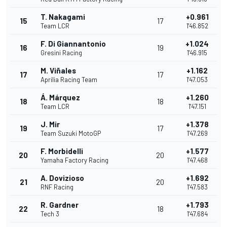
T. Nakagami
+0.961
15
17
Team LCR
1'46.852
F. Di Giannantonio
+1.024
16
19
Gresini Racing
1'46.915
M. Viñales
+1.162
17
17
Aprilia Racing Team
1'47.053
Á. Márquez
+1.260
18
18
Team LCR
1'47.151
J. Mir
+1.378
19
17
Team Suzuki MotoGP
1'47.269
F. Morbidelli
+1.577
20
20
Yamaha Factory Racing
1'47.468
A. Dovizioso
+1.692
21
20
RNF Racing
1'47.583
R. Gardner
+1.793
22
18
Tech 3
1'47.684