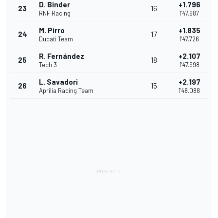
D. Binder
+1.796
23
16
RNF Racing
1'47.687
M. Pirro
+1.835
24
17
Ducati Team
1'47.726
R. Fernández
+2.107
25
18
Tech 3
1'47.998
L. Savadori
+2.197
26
15
Aprilia Racing Team
1'48.088