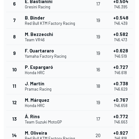
E. Bastianini
+0.504
6
17
Gresini Racing
1'46.395
B. Binder
+0.548
7
19
Red Bull KTM Factory Racing
1'46.439
M. Bezzecchi
+0.582
8
19
Team VR46
1'46.473
F. Quartararo
+0.628
9
19
Yamaha Factory Racing
1'46.519
P. Espargaró
+0.727
10
16
Honda HRC
1'46.618
J. Martín
+0.738
11
18
Pramac Racing
1'46.629
M. Márquez
+0.767
12
19
Honda HRC
1'46.658
Á. Rins
+0.772
13
17
Team Suzuki MotoGP
1'46.663
M. Oliveira
+0.927
14
20
Red Bull KTM Factory Racing
1'46.818