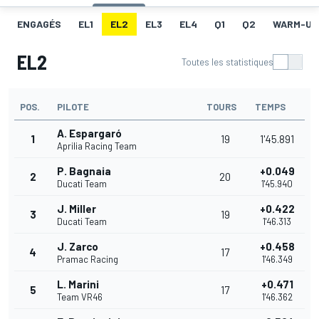
ENGAGÉS
EL1
EL2
EL3
EL4
Q1
Q2
WARM-UP
EL2
Toutes les statistiques
POS.
PILOTE
TOURS
TEMPS
A. Espargaró
1
19
1'45.891
Aprilia Racing Team
P. Bagnaia
+0.049
2
20
Ducati Team
1'45.940
J. Miller
+0.422
3
19
Ducati Team
1'46.313
J. Zarco
+0.458
4
17
Pramac Racing
1'46.349
L. Marini
+0.471
5
17
Team VR46
1'46.362