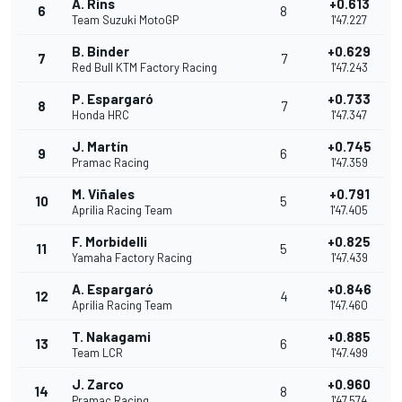
Á. Rins
+0.613
6
8
Team Suzuki MotoGP
1'47.227
B. Binder
+0.629
7
7
Red Bull KTM Factory Racing
1'47.243
P. Espargaró
+0.733
8
7
Honda HRC
1'47.347
J. Martín
+0.745
9
6
Pramac Racing
1'47.359
M. Viñales
+0.791
10
5
Aprilia Racing Team
1'47.405
F. Morbidelli
+0.825
11
5
Yamaha Factory Racing
1'47.439
A. Espargaró
+0.846
12
4
Aprilia Racing Team
1'47.460
T. Nakagami
+0.885
13
6
Team LCR
1'47.499
J. Zarco
+0.960
14
8
Pramac Racing
1'47.574