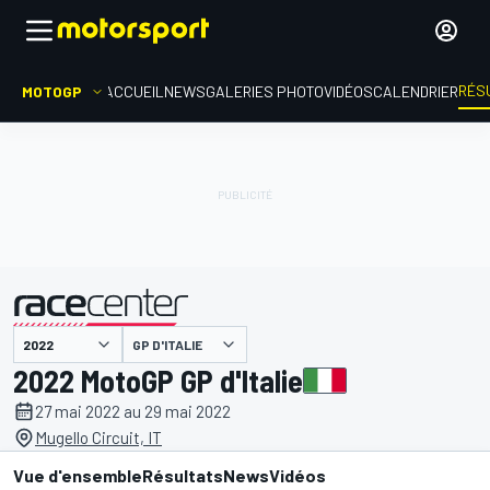
RÉS
MOTOGP
ACCUEIL
NEWS
GALERIES PHOTO
VIDÉOS
CALENDRIER
GP D'ITALIE
présenté par
2022 MotoGP GP d'Italie
27 mai 2022 au 29 mai 2022
Mugello Circuit, IT
Vue d'ensemble
Résultats
News
Vidéos