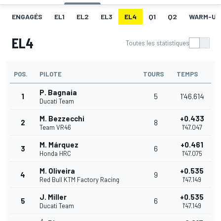
ENGAGÉS
EL1
EL2
EL3
EL4
Q1
Q2
WARM-UP
EL4
Toutes les statistiques
POS.
PILOTE
TOURS
TEMPS
P. Bagnaia
1
5
1'46.614
Ducati Team
M. Bezzecchi
+0.433
2
8
Team VR46
1'47.047
M. Márquez
+0.461
3
6
Honda HRC
1'47.075
M. Oliveira
+0.535
4
9
Red Bull KTM Factory Racing
1'47.149
J. Miller
+0.535
5
6
Ducati Team
1'47.149