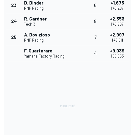
D. Binder
+1.673
23
6
RNF Racing
1'48.287
R. Gardner
+2.353
24
8
Tech 3
1'48.967
A. Dovizioso
+2.997
25
7
RNF Racing
1'49.611
F. Quartararo
+9.039
4
Yamaha Factory Racing
1'55.653