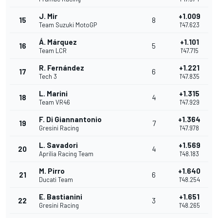
J. Mir
+1.009
15
8
Team Suzuki MotoGP
1'47.623
Á. Márquez
+1.101
16
5
Team LCR
1'47.715
R. Fernández
+1.221
17
6
Tech 3
1'47.835
L. Marini
+1.315
18
4
Team VR46
1'47.929
F. Di Giannantonio
+1.364
19
7
Gresini Racing
1'47.978
L. Savadori
+1.569
20
4
Aprilia Racing Team
1'48.183
M. Pirro
+1.640
21
6
Ducati Team
1'48.254
E. Bastianini
+1.651
22
3
Gresini Racing
1'48.265