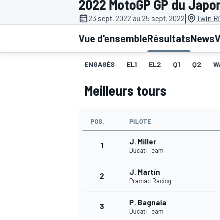
2022 MotoGP GP du Japo
|
23 sept. 2022 au 25 sept. 2022
Twin Ri
Vue d'ensemble
Résultats
News
V
ENGAGÉS
EL1
EL2
Q1
Q2
W
MOTOGP
Meilleurs tours
POS.
PILOTE
J. Miller
1
Ducati Team
J. Martín
2
Pramac Racing
P. Bagnaia
3
Ducati Team