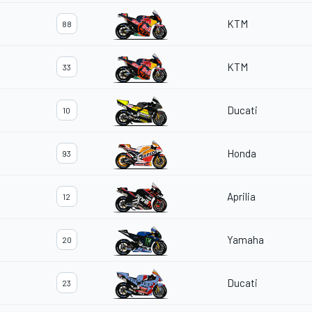
KTM
88
KTM
33
Ducati
10
Honda
93
Aprilia
12
Yamaha
20
Ducati
23