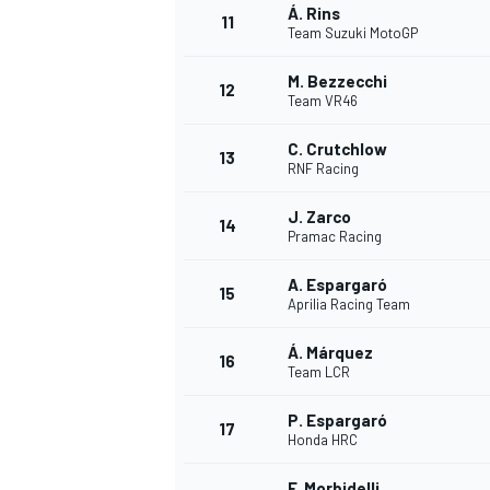
Á. Rins
11
Team Suzuki MotoGP
M. Bezzecchi
12
Team VR46
C. Crutchlow
13
RNF Racing
J. Zarco
14
Pramac Racing
A. Espargaró
15
Aprilia Racing Team
Á. Márquez
16
Team LCR
P. Espargaró
17
Honda HRC
F. Morbidelli