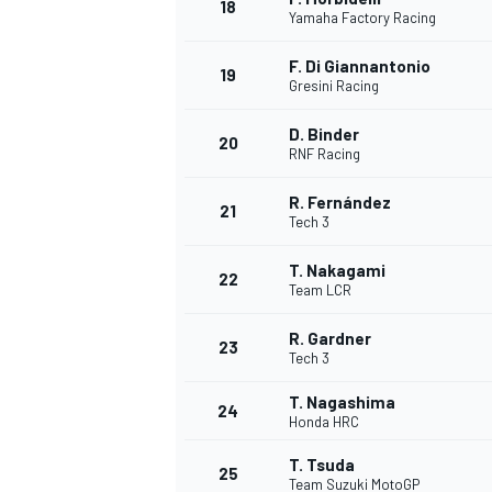
18
Yamaha Factory Racing
F. Di Giannantonio
19
Gresini Racing
D. Binder
20
RNF Racing
R. Fernández
21
Tech 3
T. Nakagami
22
Team LCR
R. Gardner
23
Tech 3
T. Nagashima
24
Honda HRC
T. Tsuda
25
Team Suzuki MotoGP