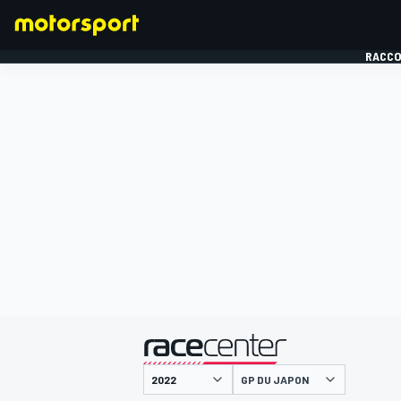
RACCO
FORMULE 1
présenté par
GP DU JAPON