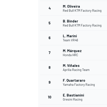
M. Oliveira
4
Red Bull KTM Factory Racing
WRC
B. Binder
5
Red Bull KTM Factory Racing
L. Marini
6
Team VR46
M. Márquez
7
Honda HRC
M. Viñales
8
Aprilia Racing Team
F. Quartararo
9
Yamaha Factory Racing
WEC
E. Bastianini
10
Gresini Racing