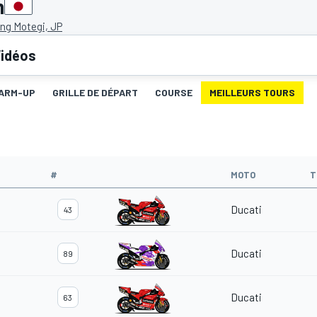
n
ng Motegi, JP
idéos
ARM-UP
GRILLE DE DÉPART
COURSE
MEILLEURS TOURS
#
MOTO
T
Ducati
43
Ducati
89
Ducati
63