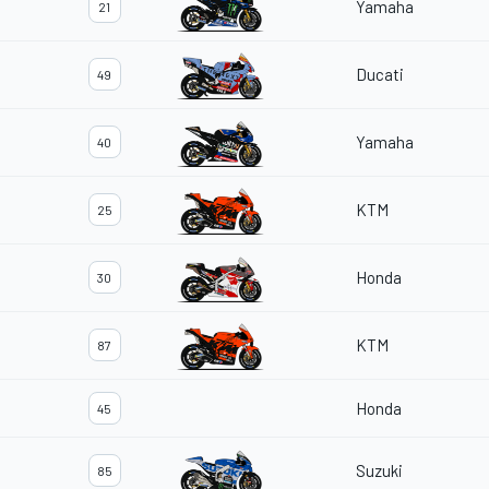
Yamaha
21
Ducati
49
Yamaha
40
KTM
25
Honda
30
KTM
87
Honda
45
Suzuki
85