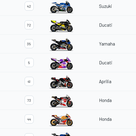
Suzuki
42
Ducati
72
Yamaha
35
Ducati
5
Aprilia
41
Honda
73
Honda
44