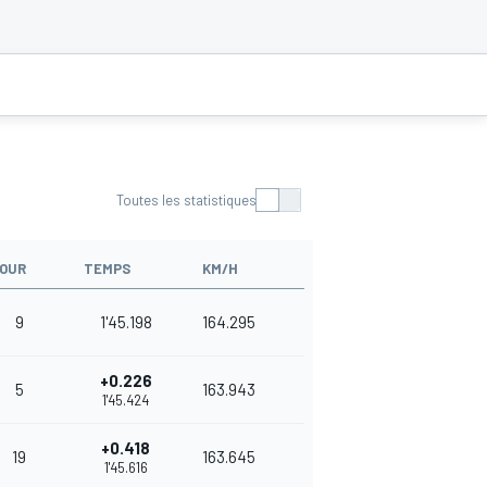
Toutes les statistiques
OUR
TEMPS
KM/H
9
1'45.198
164.295
+0.226
5
163.943
1'45.424
+0.418
19
163.645
1'45.616