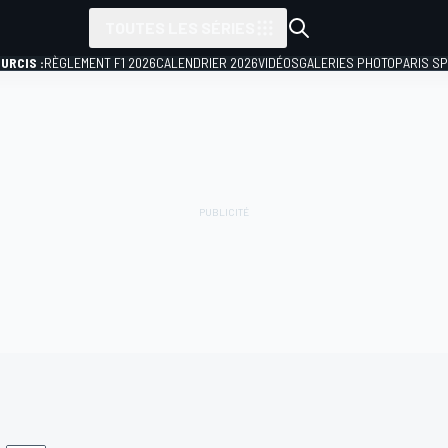
TOUTES LES SÉRIES
URCIS :
RÈGLEMENT F1 2026
CALENDRIER 2026
VIDÉOS
GALERIES PHOTO
PARIS S