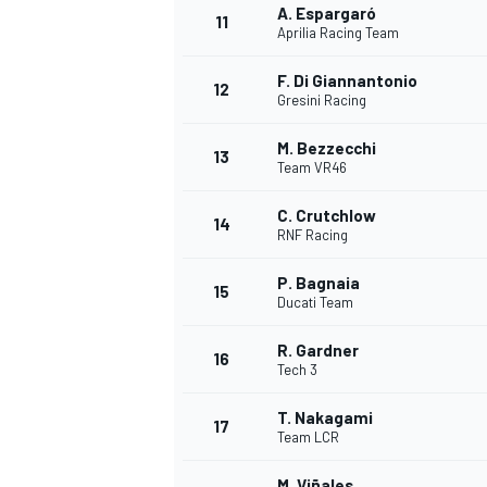
A. Espargaró
11
Aprilia Racing Team
F. Di Giannantonio
12
Gresini Racing
M. Bezzecchi
13
Team VR46
C. Crutchlow
14
RNF Racing
P. Bagnaia
15
Ducati Team
R. Gardner
16
Tech 3
T. Nakagami
17
Team LCR
M. Viñales