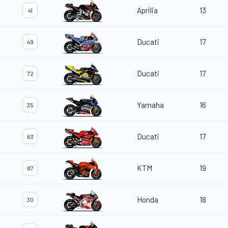
Aprilia
13
41
Ducati
17
49
Ducati
17
72
Yamaha
16
35
Ducati
17
63
KTM
19
87
Honda
18
30