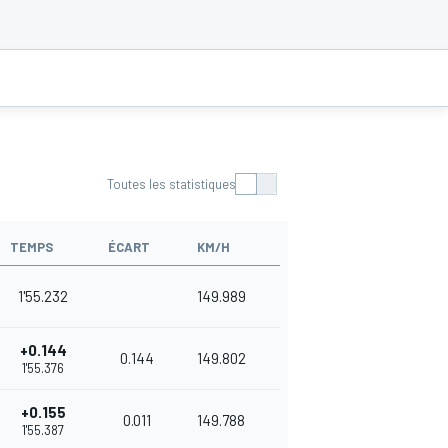
Toutes les statistiques
TEMPS
ÉCART
KM/H
1'55.232
149.989
+0.144
0.144
149.802
1'55.376
+0.155
0.011
149.788
1'55.387