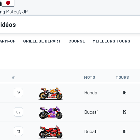
n
ng Motegi, JP
idéos
ARM-UP
GRILLE DE DÉPART
COURSE
MEILLEURS TOURS
#
MOTO
TOURS
Honda
16
93
Ducati
19
89
Ducati
15
43