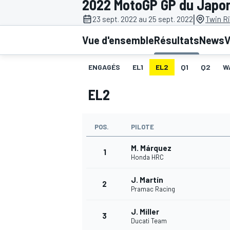
2022 MotoGP GP du Japo
|
23 sept. 2022 au 25 sept. 2022
Twin Ri
Vue d'ensemble
Résultats
News
V
ENGAGÉS
EL1
EL2
Q1
Q2
W
MOTOGP
EL2
POS.
PILOTE
M. Márquez
1
Honda HRC
J. Martín
2
Pramac Racing
J. Miller
3
Ducati Team