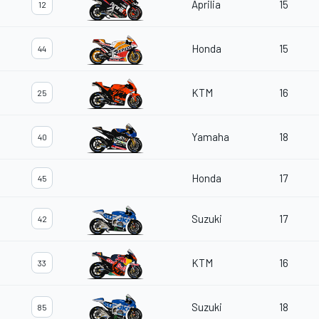
Aprilia
15
12
Honda
15
44
KTM
16
25
Yamaha
18
40
Honda
17
45
Suzuki
17
42
KTM
16
33
Suzuki
18
85