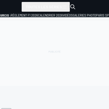
TOUTES LES SÉRIES
URCIS :
RÈGLEMENT F1 2026
CALENDRIER 2026
VIDÉOS
GALERIES PHOTO
PARIS S