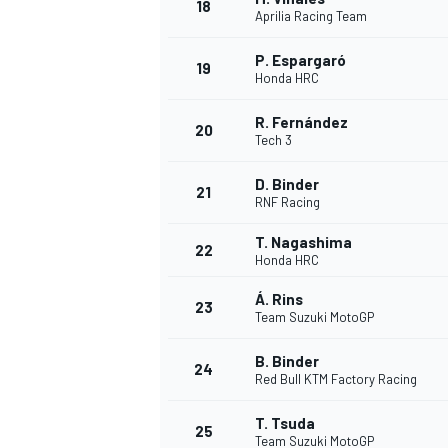
18
Aprilia Racing Team
P. Espargaró
19
Honda HRC
R. Fernández
20
Tech 3
D. Binder
21
RNF Racing
T. Nagashima
22
Honda HRC
Á. Rins
23
Team Suzuki MotoGP
B. Binder
24
Red Bull KTM Factory Racing
T. Tsuda
25
Team Suzuki MotoGP