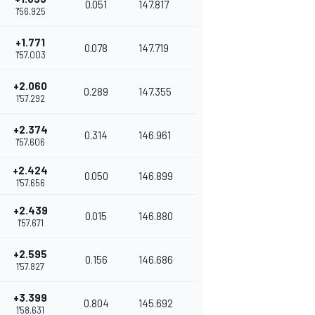
0.051
147.817
1'56.925
+1.771
0.078
147.719
1'57.003
+2.060
0.289
147.355
1'57.292
+2.374
0.314
146.961
1'57.606
+2.424
0.050
146.899
1'57.656
+2.439
0.015
146.880
1'57.671
+2.595
0.156
146.686
1'57.827
+3.399
0.804
145.692
1'58.631