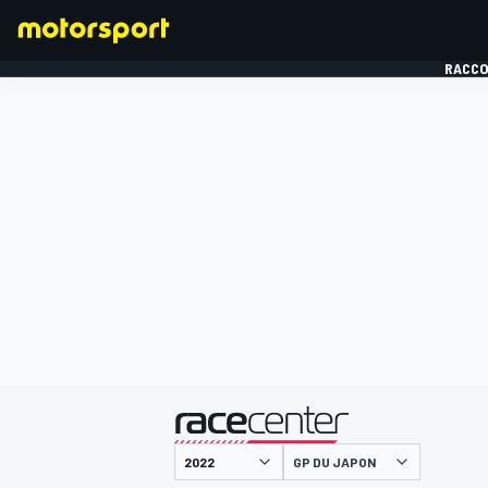
RACCO
FORMULE 1
présenté par
GP DU JAPON