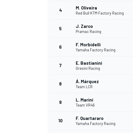
M. Oliveira
4
Red Bull KTM Factory Racing
WRC
J. Zarco
5
Pramac Racing
F. Morbidelli
6
Yamaha Factory Racing
E. Bastianini
7
Gresini Racing
Á. Márquez
8
Team LCR
L. Marini
9
Team VR46
WEC
F. Quartararo
10
Yamaha Factory Racing