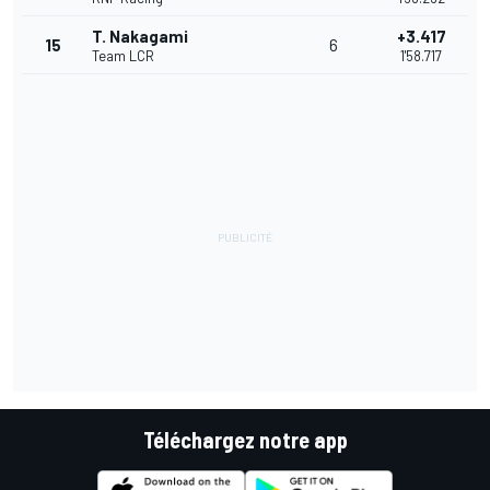
T. Nakagami
+3.417
15
6
Team LCR
1'58.717
Téléchargez notre app