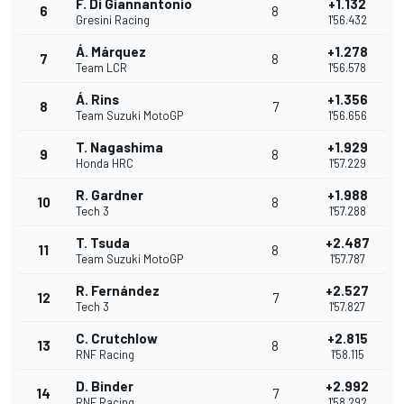
F. Di Giannantonio
+1.132
6
8
Gresini Racing
1'56.432
Á. Márquez
+1.278
7
8
Team LCR
1'56.578
Á. Rins
+1.356
8
7
Team Suzuki MotoGP
1'56.656
T. Nagashima
+1.929
9
8
Honda HRC
1'57.229
R. Gardner
+1.988
10
8
Tech 3
1'57.288
T. Tsuda
+2.487
11
8
Team Suzuki MotoGP
1'57.787
R. Fernández
+2.527
12
7
Tech 3
1'57.827
C. Crutchlow
+2.815
13
8
RNF Racing
1'58.115
D. Binder
+2.992
14
7
RNF Racing
1'58.292