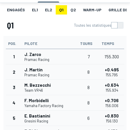
ENGAGÉS
EL1
EL2
Q1
Q2
WARM-UP
GRILLE DE
Q1
Toutes les statistiques
POS.
PILOTE
TOURS
TEMPS
J. Zarco
1
7
1'55.300
Pramac Racing
J. Martín
+0.495
2
8
Pramac Racing
1'55.795
M. Bezzecchi
+0.634
3
8
Team VR46
1'55.934
F. Morbidelli
+0.706
4
8
Yamaha Factory Racing
1'56.006
E. Bastianini
+0.830
5
6
Gresini Racing
1'56.130