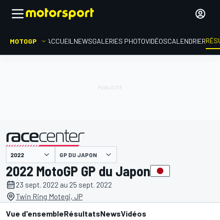
RÉS
MOTOGP
ACCUEIL
NEWS
GALERIES PHOTO
VIDÉOS
CALENDRIER
GP DU JAPON
présenté par
2022 MotoGP GP du Japon
23 sept. 2022 au 25 sept. 2022
Twin Ring Motegi, JP
Vue d'ensemble
Résultats
News
Vidéos