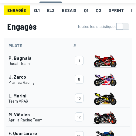
ENGAGÉS
EL1
EL2
ESSAIS
Q1
Q2
SPRINT
ME
Engagés
Toutes les statistiques
PILOTE
#
P. Bagnaia
1
Ducati Team
J. Zarco
5
Pramac Racing
L. Marini
10
Team VR46
M. Viñales
12
Aprilia Racing Team
F. Quartararo
20