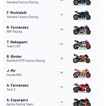
Yamaha Factory Racing
F. Morbidelli
21
Yamaha Factory Racing
R. Fernández
25
RNF Racing
T. Nakagami
30
Team LCR
B. Binder
33
Red Bull KTM Factory Racing
J. Mir
36
Honda HRC
A. Fernández
37
Tech 3
A. Espargaró
41
Aprilia Racing Team