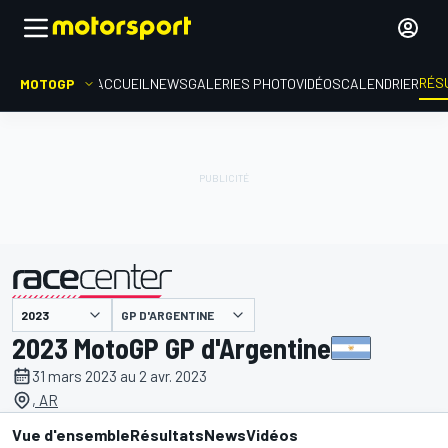
RÉS
MOTOGP
ACCUEIL
NEWS
GALERIES PHOTO
VIDÉOS
CALENDRIER
GP D'ARGENTINE
présenté par
2023 MotoGP GP d'Argentine
31 mars 2023 au 2 avr. 2023
, AR
Vue d'ensemble
Résultats
News
Vidéos