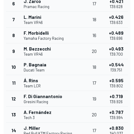
J. Zarco
+0.421
6
17
Pramac Racing
1'39.628
L. Marini
+0.426
7
18
Team VR46
1'39.633
F. Morbidelli
+0.489
8
16
Yamaha Factory Racing
1'39.696
M. Bezzecchi
+0.493
9
20
Team VR46
1'39.700
P. Bagnaia
+0.544
10
18
Ducati Team
1'39.751
Á. Rins
+0.595
11
17
Team LCR
1'39.802
F. Di Giannantonio
+0.719
12
19
Gresini Racing
1'39.926
A. Fernández
+0.787
13
20
Tech 3
1'39.994
J. Miller
+0.830
14
17
Red Bull KTM Factory Racing
1'40.037