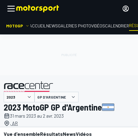
RÉS
MOTOGP
ACCUEIL
NEWS
GALERIES PHOTO
VIDÉOS
CALENDRIER
GP D'ARGENTINE
présenté par
2023 MotoGP GP d'Argentine
31 mars 2023 au 2 avr. 2023
, AR
Vue d'ensemble
Résultats
News
Vidéos