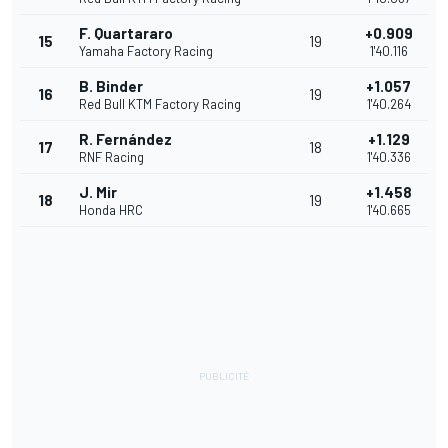
F. Quartararo
+0.909
15
19
Yamaha Factory Racing
1'40.116
B. Binder
+1.057
16
19
Red Bull KTM Factory Racing
1'40.264
R. Fernández
+1.129
17
18
RNF Racing
1'40.336
J. Mir
+1.458
18
19
Honda HRC
1'40.665