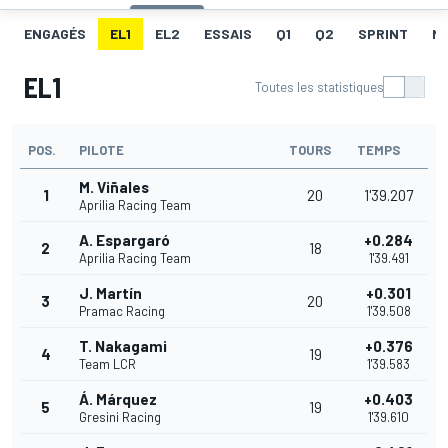
ENGAGÉS
EL1
EL2
ESSAIS
Q1
Q2
SPRINT
ME
EL1
Toutes les statistiques
POS.
PILOTE
TOURS
TEMPS
M. Viñales
1
20
1'39.207
Aprilia Racing Team
A. Espargaró
+0.284
2
18
Aprilia Racing Team
1'39.491
J. Martín
+0.301
3
20
Pramac Racing
1'39.508
T. Nakagami
+0.376
4
19
Team LCR
1'39.583
Á. Márquez
+0.403
5
19
Gresini Racing
1'39.610