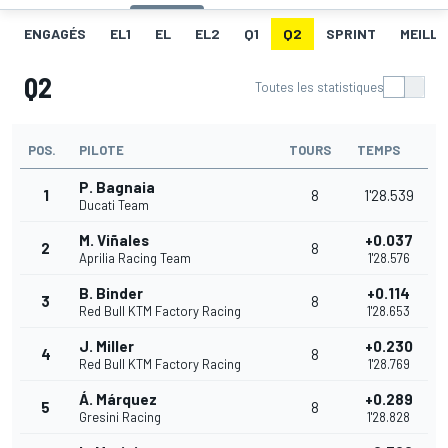
ENGAGÉS
EL1
EL
EL2
Q1
Q2
SPRINT
MEILLE
Q2
Toutes les statistiques
POS.
PILOTE
TOURS
TEMPS
P. Bagnaia
1
8
1'28.539
Ducati Team
M. Viñales
+0.037
2
8
Aprilia Racing Team
1'28.576
B. Binder
+0.114
3
8
Red Bull KTM Factory Racing
1'28.653
J. Miller
+0.230
4
8
Red Bull KTM Factory Racing
1'28.769
Á. Márquez
+0.289
5
8
Gresini Racing
1'28.828