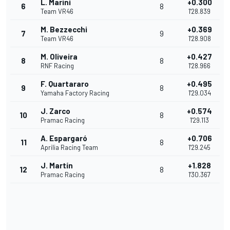
L. Marini
+0.300
6
8
Team VR46
1'28.839
M. Bezzecchi
+0.369
7
9
Team VR46
1'28.908
M. Oliveira
+0.427
8
8
RNF Racing
1'28.966
F. Quartararo
+0.495
9
8
Yamaha Factory Racing
1'29.034
J. Zarco
+0.574
10
8
Pramac Racing
1'29.113
A. Espargaró
+0.706
11
8
Aprilia Racing Team
1'29.245
J. Martín
+1.828
12
8
Pramac Racing
1'30.367