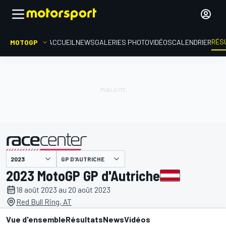
RÉS
MOTOGP
ACCUEIL
NEWS
GALERIES PHOTO
VIDÉOS
CALENDRIER
GP D'AUTRICHE
présenté par
2023 MotoGP GP d'Autriche
18 août 2023 au 20 août 2023
Red Bull Ring, AT
Vue d'ensemble
Résultats
News
Vidéos