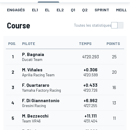
ENGAGÉS
EL1
EL
EL2
Q1
Q2
SPRINT
MEILLE
Course
Toutes les statistiques
POS.
PILOTE
TEMPS
POINTS
P. Bagnaia
1
41'20.293
25
Ducati Team
M. Viñales
+0.306
2
20
Aprilia Racing Team
41'20.599
F. Quartararo
+0.433
3
16
Yamaha Factory Racing
41'20.726
F. Di Giannantonio
+6.962
4
13
Gresini Racing
41'27.255
M. Bezzecchi
+11.111
5
11
Team VR46
41'31.404