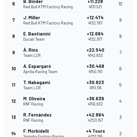
B. Binder
+11.228
6
10
Red Bull KTM Factory Racing
41'31.521
J. Miller
+12.474
7
9
Red Bull KTM Factory Racing
41'32.767
E. Bastianini
+12.684
8
8
Ducati Team
41'32.977
Á. Rins
+22.540
9
7
Team LCR
41'42.833
A. Espargaró
+30.468
10
6
Aprilia Racing Team
41'50.761
T. Nakagami
+30.823
11
5
Team LCR
41'51.116
M. Oliveira
+36.639
12
4
RNF Racing
41'56.932
R. Fernández
+42.864
13
3
RNF Racing
42'03.157
F. Morbidelli
+4 Tours
14
2
Yamaha Factory Racing
42'01.195