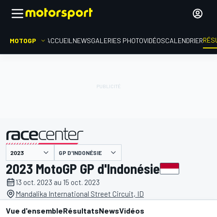
RÉS
MOTOGP
ACCUEIL
NEWS
GALERIES PHOTO
VIDÉOS
CALENDRIER
GP D'INDONÉSIE
présenté par
2023 MotoGP GP d'Indonésie
13 oct. 2023 au 15 oct. 2023
Mandalika International Street Circuit, ID
Vue d'ensemble
Résultats
News
Vidéos