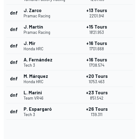
J. Zarco
+13 Tours
dnf
Pramac Racing
22'01.941
J. Martín
+15 Tours
dnf
Pramac Racing
18'21.953
J. Mir
+16 Tours
dnf
Honda HRC
17'01.668
A. Fernández
+16 Tours
dnf
Tech 3
17'08.574
M. Márquez
+20 Tours
dnf
Honda HRC
10'53.463
L. Marini
+23 Tours
dnf
Team VR46
8'51.542
P. Espargaró
+26 Tours
dnf
Tech 3
1'39.311