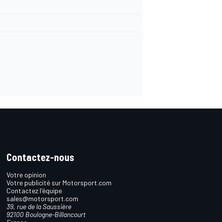
Contactez-nous
Votre opinion
Votre publicité sur Motorsport.com
Contactez l'équipe
sales@motorsport.com
39, rue de la Saussière
92100 Boulogne-Billancourt