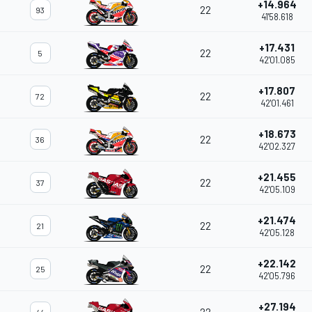
+14.964
22
93
41'58.618
+17.431
22
5
42'01.085
+17.807
22
72
42'01.461
+18.673
22
36
42'02.327
+21.455
22
37
42'05.109
+21.474
22
21
42'05.128
+22.142
22
25
42'05.796
+27.194