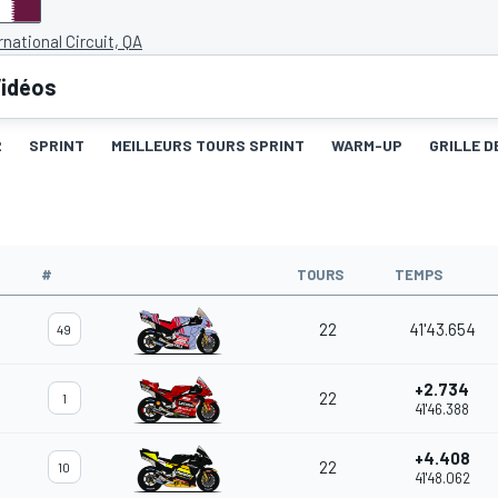
rnational Circuit, QA
idéos
2
SPRINT
MEILLEURS TOURS SPRINT
WARM-UP
GRILLE D
#
TOURS
TEMPS
22
41'43.654
49
+2.734
22
1
41'46.388
+4.408
22
10
41'48.062