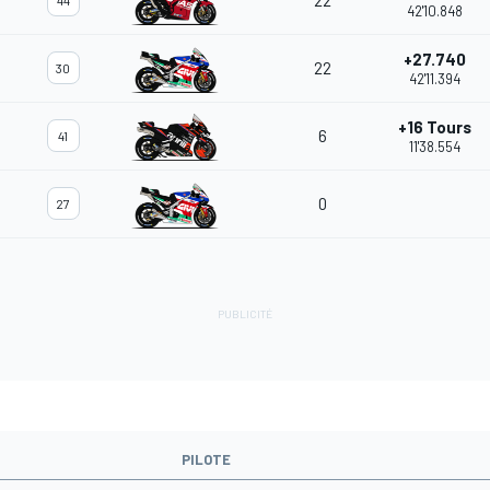
22
44
42'10.848
+27.740
22
30
42'11.394
+16 Tours
6
41
11'38.554
0
27
PILOTE