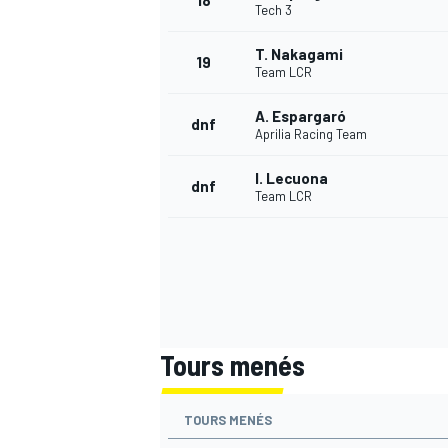
18
Tech 3
T. Nakagami
19
Team LCR
A. Espargaró
dnf
Aprilia Racing Team
I. Lecuona
dnf
Team LCR
Tours menés
TOURS MENÉS