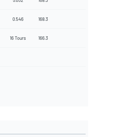
5.052
168.3
0.546
168.3
16 Tours
166.3