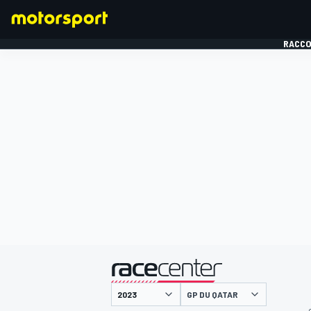
RACCO
FORMULE 1
présenté par
GP DU QATAR