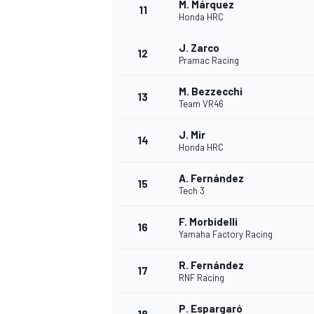
M. Márquez
11
Honda HRC
J. Zarco
12
Pramac Racing
M. Bezzecchi
13
Team VR46
J. Mir
14
Honda HRC
A. Fernández
15
Tech 3
F. Morbidelli
16
Yamaha Factory Racing
R. Fernández
17
RNF Racing
P. Espargaró