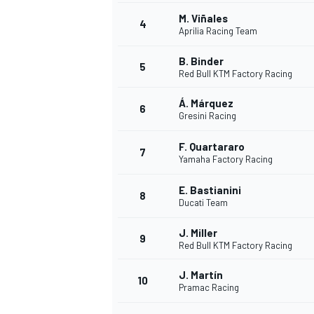
M. Viñales
4
Aprilia Racing Team
WRC
B. Binder
5
Red Bull KTM Factory Racing
Á. Márquez
6
Gresini Racing
F. Quartararo
7
Yamaha Factory Racing
E. Bastianini
8
Ducati Team
J. Miller
9
Red Bull KTM Factory Racing
WEC
J. Martín
10
Pramac Racing