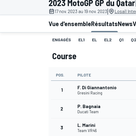
2023 MotoGP GP du Qatar
|
17 nov. 2023 au 19 nov. 2023
Losail Inte
Vue d'ensemble
Résultats
News
V
ENGAGÉS
EL1
EL
EL2
Q1
Q
MOTOGP
Course
POS.
PILOTE
F. Di Giannantonio
1
Gresini Racing
P. Bagnaia
2
Ducati Team
L. Marini
3
Team VR46