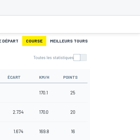
E DÉPART
COURSE
MEILLEURS TOURS
Toutes les statistiques
ÉCART
KM/H
POINTS
170.1
25
2.734
170.0
20
1.674
169.8
16