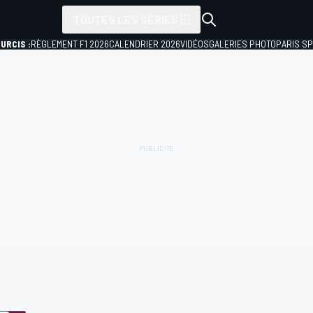
TOUTES LES SÉRIES
URCIS :
RÈGLEMENT F1 2026
CALENDRIER 2026
VIDÉOS
GALERIES PHOTO
PARIS S