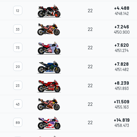
+4.488
22
12
41'48.142
+7.246
22
33
41'50.900
+7.620
22
73
41'51.274
+7.828
22
20
41'51.482
+8.239
22
23
41'51.893
+11.509
22
43
41'55.163
+14.819
22
89
41'58.473