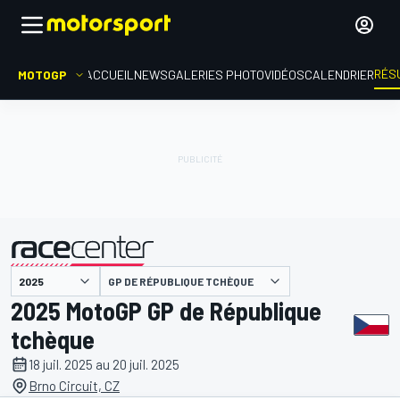
RÉS
MOTOGP
ACCUEIL
NEWS
GALERIES PHOTO
VIDÉOS
CALENDRIER
GP DE RÉPUBLIQUE TCHÈQUE
présenté par
2025 MotoGP GP de République
tchèque
18 juil. 2025 au 20 juil. 2025
Brno Circuit, CZ