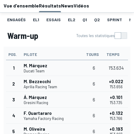
Vue d'ensemble
Résultats
News
Vidéos
ENGAGÉS
EL1
ESSAIS
EL2
Q1
Q2
SPRINT
ME
Warm-up
Toutes les statistiques
POS.
PILOTE
TOURS
TEMPS
M. Márquez
1
6
1'53.634
Ducati Team
M. Bezzecchi
+0.022
2
6
Aprilia Racing Team
1'53.656
Á. Márquez
+0.101
3
6
Gresini Racing
1'53.735
F. Quartararo
+0.132
4
6
Yamaha Factory Racing
1'53.766
M. Oliveira
+0.193
5
6