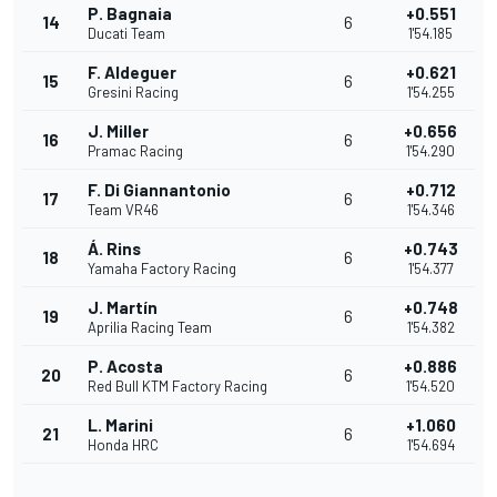
P. Bagnaia
+0.551
14
6
Ducati Team
1'54.185
F. Aldeguer
+0.621
15
6
Gresini Racing
1'54.255
J. Miller
+0.656
16
6
Pramac Racing
1'54.290
F. Di Giannantonio
+0.712
17
6
Team VR46
1'54.346
Á. Rins
+0.743
18
6
Yamaha Factory Racing
1'54.377
J. Martín
+0.748
19
6
Aprilia Racing Team
1'54.382
P. Acosta
+0.886
20
6
Red Bull KTM Factory Racing
1'54.520
L. Marini
+1.060
21
6
Honda HRC
1'54.694