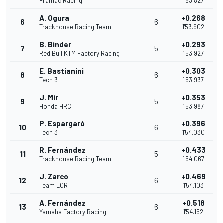
Pramac Racing
1'53.827
A. Ogura
+0.268
6
6
Trackhouse Racing Team
1'53.902
B. Binder
+0.293
7
5
Red Bull KTM Factory Racing
1'53.927
E. Bastianini
+0.303
8
6
Tech 3
1'53.937
J. Mir
+0.353
9
5
Honda HRC
1'53.987
P. Espargaró
+0.396
10
6
Tech 3
1'54.030
R. Fernández
+0.433
11
5
Trackhouse Racing Team
1'54.067
J. Zarco
+0.469
12
6
Team LCR
1'54.103
A. Fernández
+0.518
13
6
Yamaha Factory Racing
1'54.152