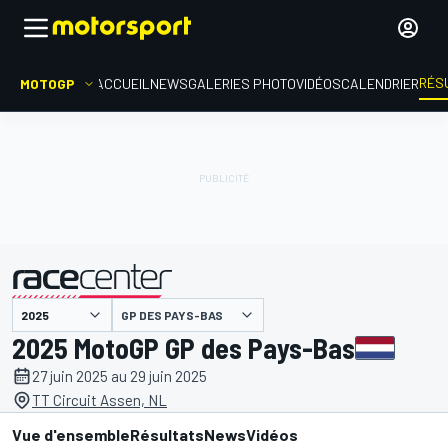
RÉS
MOTOGP
ACCUEIL
NEWS
GALERIES PHOTO
VIDÉOS
CALENDRIER
GP DES PAYS-BAS
présenté par
2025 MotoGP GP des Pays-Bas
27 juin 2025 au 29 juin 2025
TT Circuit Assen, NL
Vue d'ensemble
Résultats
News
Vidéos