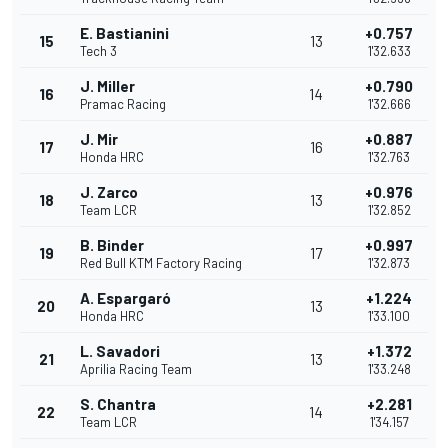
E. Bastianini
+0.757
15
13
Tech 3
1'32.633
J. Miller
+0.790
16
14
Pramac Racing
1'32.666
J. Mir
+0.887
17
16
Honda HRC
1'32.763
J. Zarco
+0.976
18
13
Team LCR
1'32.852
B. Binder
+0.997
19
17
Red Bull KTM Factory Racing
1'32.873
A. Espargaró
+1.224
20
13
Honda HRC
1'33.100
L. Savadori
+1.372
21
13
Aprilia Racing Team
1'33.248
S. Chantra
+2.281
22
14
Team LCR
1'34.157