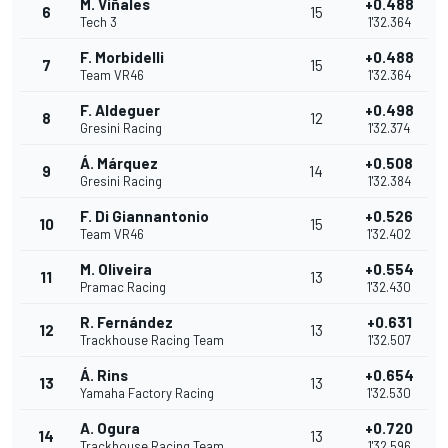
M. Viñales
+0.488
6
15
Tech 3
1'32.364
F. Morbidelli
+0.488
7
15
Team VR46
1'32.364
F. Aldeguer
+0.498
8
12
Gresini Racing
1'32.374
Á. Márquez
+0.508
9
14
Gresini Racing
1'32.384
F. Di Giannantonio
+0.526
10
15
Team VR46
1'32.402
M. Oliveira
+0.554
11
13
Pramac Racing
1'32.430
R. Fernández
+0.631
12
13
Trackhouse Racing Team
1'32.507
Á. Rins
+0.654
13
13
Yamaha Factory Racing
1'32.530
A. Ogura
+0.720
14
13
Trackhouse Racing Team
1'32.596