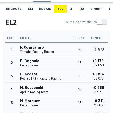
ENGAGÉS
EL1
ESSAIS
EL2
Q1
Q2
SPRINT
ME
EL2
Toutes les statistiques
POS.
PILOTE
TOURS
TEMPS
F. Quartararo
1
14
1'31.876
Yamaha Factory Racing
P. Bagnaia
+0.174
2
13
Ducati Team
1'32.050
P. Acosta
+0.194
3
15
Red Bull KTM Factory Racing
1'32.070
M. Bezzecchi
+0.260
4
15
Aprilia Racing Team
1'32.136
M. Márquez
+0.311
5
13
Ducati Team
1'32.187