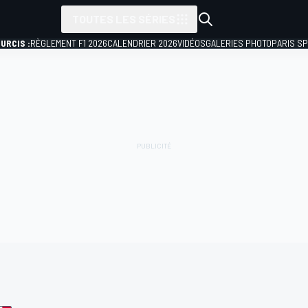
TOUTES LES SÉRIES
URCIS :
RÈGLEMENT F1 2026
CALENDRIER 2026
VIDÉOS
GALERIES PHOTO
PARIS S