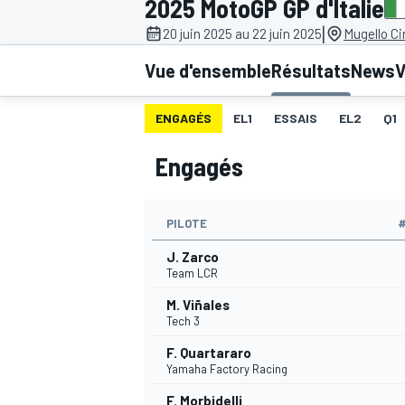
2025 MotoGP GP d'Italie
|
20 juin 2025 au 22 juin 2025
Mugello Cir
Vue d'ensemble
Résultats
News
V
ENGAGÉS
EL1
ESSAIS
EL2
Q1
MOTOGP
Engagés
PILOTE
J. Zarco
Team LCR
M. Viñales
Tech 3
F. Quartararo
Yamaha Factory Racing
F. Morbidelli