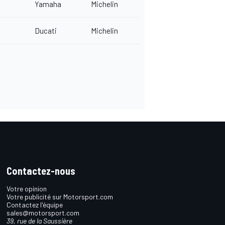
Yamaha
Michelin
Ducati
Michelin
Contactez-nous
Votre opinion
Votre publicité sur Motorsport.com
Contactez l'équipe
sales@motorsport.com
39, rue de la Saussière