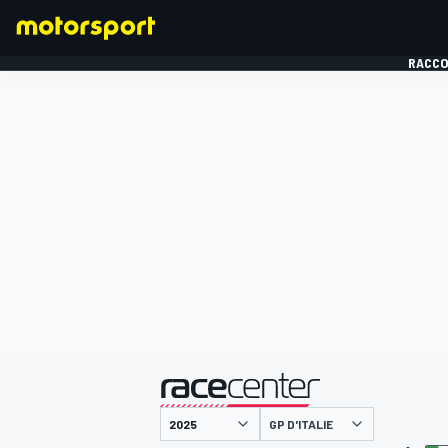
RACCO
FORMULE 1
présenté par
GP D'ITALIE