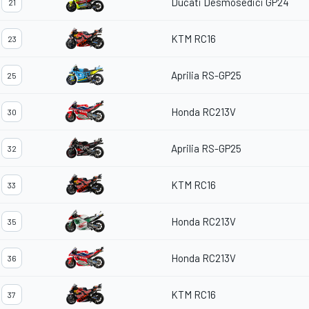
Ducati Desmosedici GP24
21
KTM RC16
23
Aprilia RS-GP25
25
Honda RC213V
30
Aprilia RS-GP25
32
KTM RC16
33
Honda RC213V
35
Honda RC213V
36
KTM RC16
37