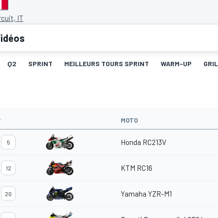
cuit, IT
idéos
Q2
SPRINT
MEILLEURS TOURS SPRINT
WARM-UP
GRI
#
MOTO
Honda RC213V
5
KTM RC16
12
Yamaha YZR-M1
20