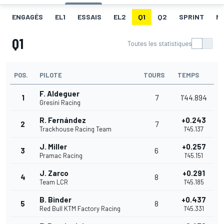
ENGAGÉS
EL1
ESSAIS
EL2
Q1
Q2
SPRINT
ME
Q1
Toutes les statistiques
POS.
PILOTE
TOURS
TEMPS
F. Aldeguer
1
7
1'44.894
Gresini Racing
R. Fernández
+0.243
2
7
Trackhouse Racing Team
1'45.137
J. Miller
+0.257
3
6
Pramac Racing
1'45.151
J. Zarco
+0.291
4
8
Team LCR
1'45.185
B. Binder
+0.437
5
8
Red Bull KTM Factory Racing
1'45.331