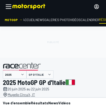
RÉS
MOTOGP
ACCUEIL
NEWS
GALERIES PHOTO
VIDÉOS
CALENDRIER
GP D'ITALIE
présenté par
2025 MotoGP GP d'Italie
20 juin 2025 au 22 juin 2025
Mugello Circuit, IT
Vue d'ensemble
Résultats
News
Vidéos