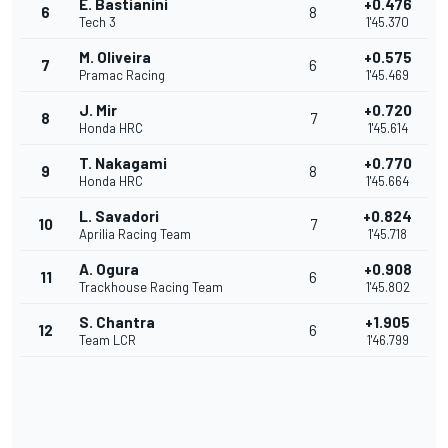
E. Bastianini
+0.476
6
8
Tech 3
1'45.370
M. Oliveira
+0.575
7
6
Pramac Racing
1'45.469
J. Mir
+0.720
8
7
Honda HRC
1'45.614
T. Nakagami
+0.770
9
8
Honda HRC
1'45.664
L. Savadori
+0.824
10
7
Aprilia Racing Team
1'45.718
A. Ogura
+0.908
11
6
Trackhouse Racing Team
1'45.802
S. Chantra
+1.905
12
6
Team LCR
1'46.799