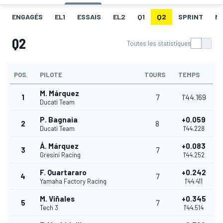
ENGAGÉS
EL1
ESSAIS
EL2
Q1
Q2
SPRINT
ME
Q2
Toutes les statistiques
POS.
PILOTE
TOURS
TEMPS
M. Márquez
1
7
1'44.169
Ducati Team
P. Bagnaia
+0.059
2
8
Ducati Team
1'44.228
Á. Márquez
+0.083
3
7
Gresini Racing
1'44.252
F. Quartararo
+0.242
4
7
Yamaha Factory Racing
1'44.411
M. Viñales
+0.345
5
7
Tech 3
1'44.514