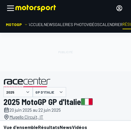
RÉS
MOTOGP
ACCUEIL
NEWS
GALERIES PHOTO
VIDÉOS
CALENDRIER
GP D'ITALIE
présenté par
2025 MotoGP GP d'Italie
20 juin 2025 au 22 juin 2025
Mugello Circuit, IT
Vue d'ensemble
Résultats
News
Vidéos