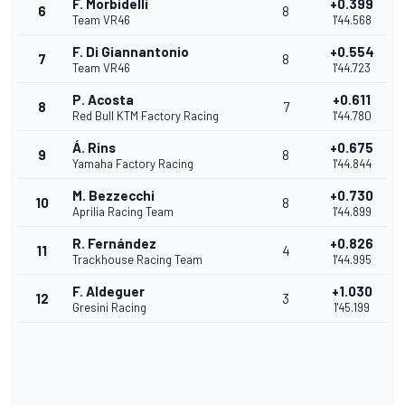
F. Morbidelli
+0.399
6
8
Team VR46
1'44.568
F. Di Giannantonio
+0.554
7
8
Team VR46
1'44.723
P. Acosta
+0.611
8
7
Red Bull KTM Factory Racing
1'44.780
Á. Rins
+0.675
9
8
Yamaha Factory Racing
1'44.844
M. Bezzecchi
+0.730
10
8
Aprilia Racing Team
1'44.899
R. Fernández
+0.826
11
4
Trackhouse Racing Team
1'44.995
F. Aldeguer
+1.030
12
3
Gresini Racing
1'45.199