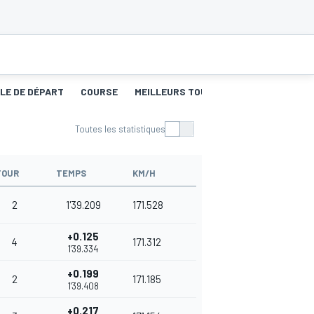
LLE DE DÉPART
COURSE
MEILLEURS TOURS 1
COURSE 2
M
Toutes les statistiques
TOUR
TEMPS
KM/H
2
1'39.209
171.528
+0.125
4
171.312
1'39.334
+0.199
2
171.185
1'39.408
+0.217