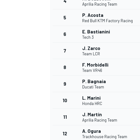
4
Aprilia Racing Team
P. Acosta
5
WRC
Red Bull KTM Factory Racing
E. Bastianini
6
Tech 3
J. Zarco
7
Team LCR
F. Morbidelli
8
Team VR46
P. Bagnaia
9
Ducati Team
L. Marini
10
Honda HRC
WEC
J. Martín
11
Aprilia Racing Team
A. Ogura
12
Trackhouse Racing Team