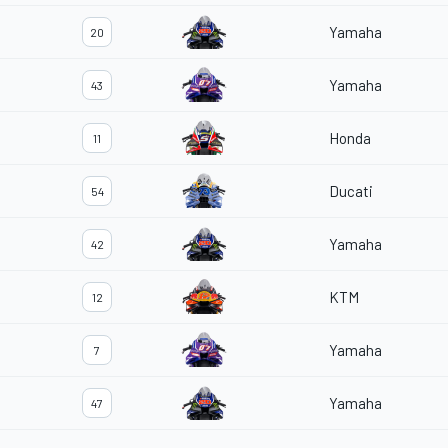
Yamaha
20
Yamaha
43
Honda
11
Ducati
54
Yamaha
42
KTM
12
Yamaha
7
Yamaha
47