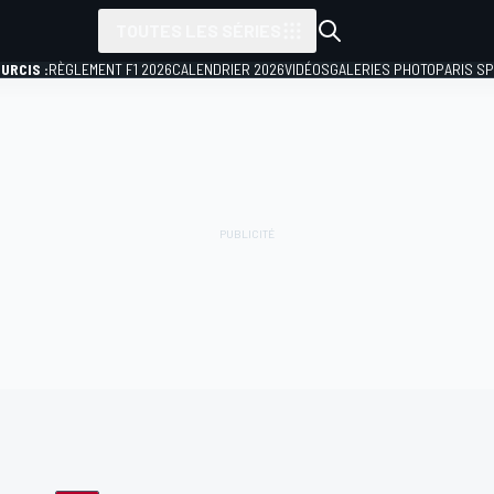
TOUTES LES SÉRIES
URCIS :
RÈGLEMENT F1 2026
CALENDRIER 2026
VIDÉOS
GALERIES PHOTO
PARIS S