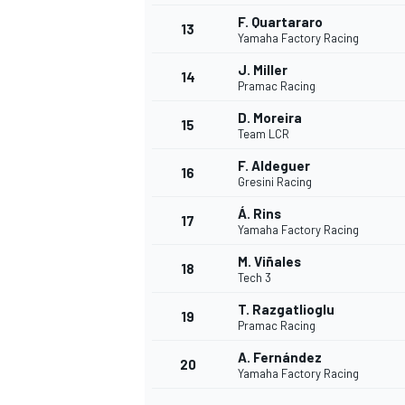
F. Quartararo
13
Yamaha Factory Racing
J. Miller
14
Pramac Racing
D. Moreira
15
Team LCR
F. Aldeguer
16
Gresini Racing
Á. Rins
17
Yamaha Factory Racing
M. Viñales
18
Tech 3
T. Razgatlioglu
19
Pramac Racing
A. Fernández
20
Yamaha Factory Racing