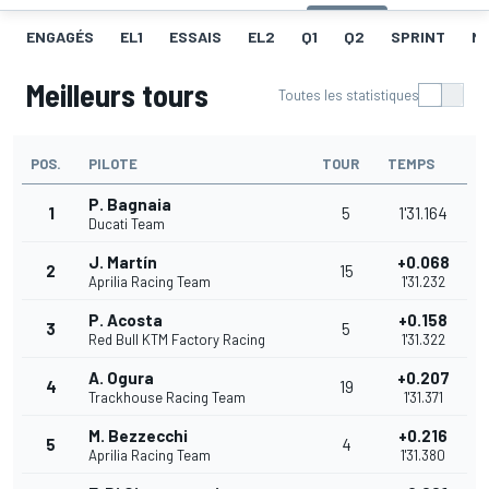
ENGAGÉS
EL1
ESSAIS
EL2
Q1
Q2
SPRINT
ME
Meilleurs tours
Toutes les statistiques
POS.
PILOTE
TOUR
TEMPS
P. Bagnaia
1
5
1'31.164
Ducati Team
J. Martín
+0.068
2
15
Aprilia Racing Team
1'31.232
P. Acosta
+0.158
3
5
Red Bull KTM Factory Racing
1'31.322
A. Ogura
+0.207
4
19
Trackhouse Racing Team
1'31.371
M. Bezzecchi
+0.216
5
4
Aprilia Racing Team
1'31.380