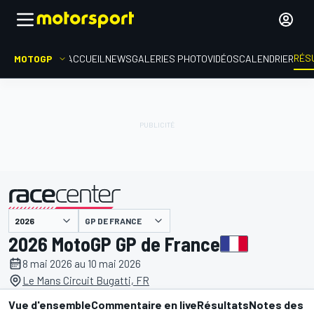
RÉS
MOTOGP
ACCUEIL
NEWS
GALERIES PHOTO
VIDÉOS
CALENDRIER
GP DE FRANCE
présenté par
2026 MotoGP GP de France
8 mai 2026 au 10 mai 2026
Le Mans Circuit Bugatti, FR
Vue d'ensemble
Commentaire en live
Résultats
Notes des p