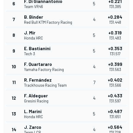
F. Di Giannantonio
+0.221
6
5
Team VR46
1'31.385
B. Binder
+0.284
7
4
Red Bull KTM Factory Racing
1'31.448
J. Mir
+0.319
8
5
Honda HRC
1'31.483
E. Bastianini
+0.353
9
5
Tech 3
1'31.517
F. Quartararo
+0.399
10
4
Yamaha Factory Racing
1'31.563
R. Fernández
+0.402
11
7
Trackhouse Racing Team
1'31.566
F. Aldeguer
+0.433
12
4
Gresini Racing
1'31.597
L. Marini
+0.487
13
5
Honda HRC
1'31.651
J. Zarco
+0.564
14
4
Team LCR
1'31.728