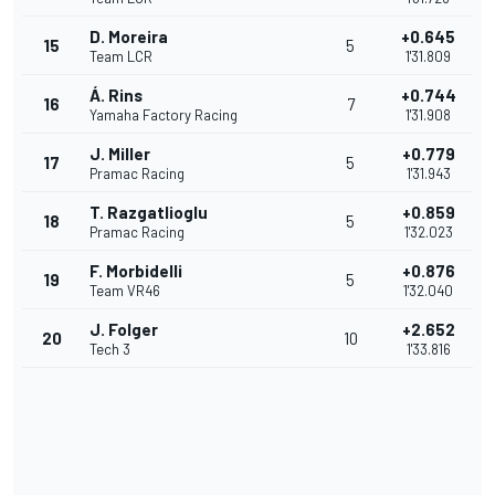
D. Moreira
+0.645
15
5
Team LCR
1'31.809
Á. Rins
+0.744
16
7
Yamaha Factory Racing
1'31.908
J. Miller
+0.779
17
5
Pramac Racing
1'31.943
T. Razgatlioglu
+0.859
18
5
Pramac Racing
1'32.023
F. Morbidelli
+0.876
19
5
Team VR46
1'32.040
J. Folger
+2.652
20
10
Tech 3
1'33.816