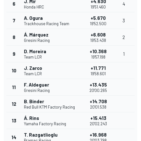
J. Mir
+4.630
6
4
Honda HRC
19'51.460
A. Ogura
+5.670
7
3
Trackhouse Racing Team
19'52.500
Á. Márquez
+6.608
8
2
Gresini Racing
19'53.438
D. Moreira
+10.368
9
1
Team LCR
19'57.198
J. Zarco
+11.771
10
Team LCR
19'58.601
F. Aldeguer
+13.435
11
Gresini Racing
20'00.265
B. Binder
+14.708
12
Red Bull KTM Factory Racing
20'01.538
Á. Rins
+15.413
13
Yamaha Factory Racing
20'02.243
T. Razgatlioglu
+16.968
14
Pramac Racing
20'03.798