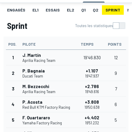
ENGAGÉS
EL1
ESSAIS
EL2
Q1
Q2
SPRINT
ME
Sprint
Toutes les statistiques
POS.
PILOTE
TEMPS
POINTS
J. Martín
1
19'46.830
12
Aprilia Racing Team
P. Bagnaia
+1.107
2
9
Ducati Team
19'47.937
M. Bezzecchi
+2.786
3
7
Aprilia Racing Team
19'49.616
P. Acosta
+3.808
4
6
Red Bull KTM Factory Racing
19'50.638
F. Quartararo
+4.402
5
5
Yamaha Factory Racing
19'51.232