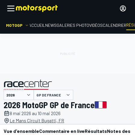
RÉS
MOTOGP
ACCUEIL
NEWS
GALERIES PHOTO
VIDÉOS
CALENDRIER
GP DE FRANCE
présenté par
2026 MotoGP GP de France
8 mai 2026 au 10 mai 2026
Le Mans Circuit Bugatti, FR
Vue d'ensemble
Commentaire en live
Résultats
Notes des p