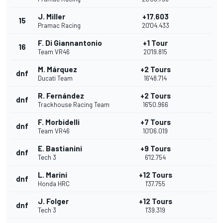
J. Miller
+17.603
15
Pramac Racing
20'04.433
F. Di Giannantonio
+1 Tour
16
Team VR46
20'19.815
M. Márquez
+2 Tours
dnf
Ducati Team
16'48.714
R. Fernández
+2 Tours
dnf
Trackhouse Racing Team
16'50.966
F. Morbidelli
+7 Tours
dnf
Team VR46
10'06.019
E. Bastianini
+9 Tours
dnf
Tech 3
6'12.754
L. Marini
+12 Tours
dnf
Honda HRC
1'37.755
J. Folger
+12 Tours
dnf
Tech 3
1'39.319