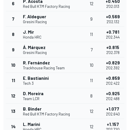
P. Acosta
+0.450
6
12
Red Bull KTM Factory Racing
2'02.013
F. Aldeguer
+0.569
7
9
Gresini Racing
2'02.132
J. Mir
+0.781
8
11
Honda HRC
2'02.344
Á. Márquez
+0.815
9
7
Gresini Racing
2'02.378
R. Fernández
+0.829
10
10
Trackhouse Racing Team
2'02.392
E. Bastianini
+0.859
11
11
Tech 3
2'02.422
D. Moreira
+0.925
12
8
Team LCR
2'02.488
B. Binder
+1.077
13
12
Red Bull KTM Factory Racing
2'02.640
L. Marini
+1.157
14
12
Honda HRC
2'02.720