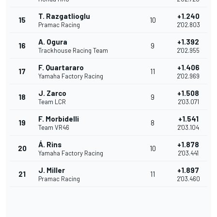
T. Razgatlioglu
+1.240
15
10
Pramac Racing
2'02.803
A. Ogura
+1.392
16
9
Trackhouse Racing Team
2'02.955
F. Quartararo
+1.406
17
11
Yamaha Factory Racing
2'02.969
J. Zarco
+1.508
18
9
Team LCR
2'03.071
F. Morbidelli
+1.541
19
8
Team VR46
2'03.104
Á. Rins
+1.878
20
10
Yamaha Factory Racing
2'03.441
J. Miller
+1.897
21
11
Pramac Racing
2'03.460