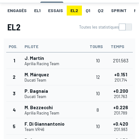
ENGAGÉS
EL1
ESSAIS
EL2
Q1
Q2
SPRINT
ME
EL2
Toutes les statistiques
POS.
PILOTE
TOURS
TEMPS
J. Martín
1
10
2'01.563
Aprilia Racing Team
M. Márquez
+0.151
2
12
Ducati Team
2'01.714
P. Bagnaia
+0.200
3
10
Ducati Team
2'01.763
M. Bezzecchi
+0.226
4
8
Aprilia Racing Team
2'01.789
F. Di Giannantonio
+0.420
5
10
Team VR46
2'01.983