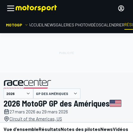
RÉS
MOTOGP
ACCUEIL
NEWS
GALERIES PHOTO
VIDÉOS
CALENDRIER
GP DES AMÉRIQUES
présenté par
2026 MotoGP GP des Amériques
27 mars 2026 au 29 mars 2026
Circuit of the Americas, US
Vue d'ensemble
Résultats
Notes des pilotes
News
Vidéos