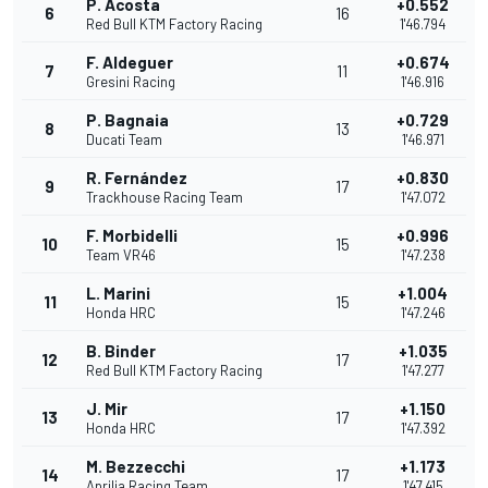
P. Acosta
+0.552
6
16
Red Bull KTM Factory Racing
1'46.794
F. Aldeguer
+0.674
7
11
Gresini Racing
1'46.916
P. Bagnaia
+0.729
8
13
Ducati Team
1'46.971
R. Fernández
+0.830
9
17
Trackhouse Racing Team
1'47.072
F. Morbidelli
+0.996
10
15
Team VR46
1'47.238
L. Marini
+1.004
11
15
Honda HRC
1'47.246
B. Binder
+1.035
12
17
Red Bull KTM Factory Racing
1'47.277
J. Mir
+1.150
13
17
Honda HRC
1'47.392
M. Bezzecchi
+1.173
14
17
Aprilia Racing Team
1'47.415