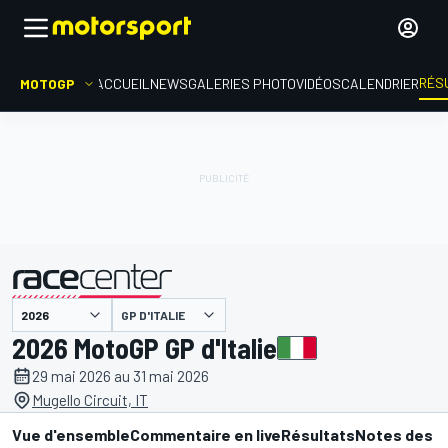
RÉS
MOTOGP
ACCUEIL
NEWS
GALERIES PHOTO
VIDÉOS
CALENDRIER
GP D'ITALIE
présenté par
2026 MotoGP GP d'Italie
29 mai 2026 au 31 mai 2026
Mugello Circuit, IT
Vue d'ensemble
Commentaire en live
Résultats
Notes des p