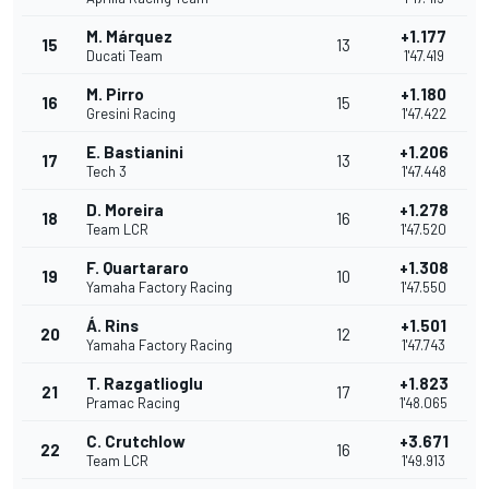
M. Márquez
+1.177
15
13
Ducati Team
1'47.419
M. Pirro
+1.180
16
15
Gresini Racing
1'47.422
E. Bastianini
+1.206
17
13
Tech 3
1'47.448
D. Moreira
+1.278
18
16
Team LCR
1'47.520
F. Quartararo
+1.308
19
10
Yamaha Factory Racing
1'47.550
Á. Rins
+1.501
20
12
Yamaha Factory Racing
1'47.743
T. Razgatlioglu
+1.823
21
17
Pramac Racing
1'48.065
C. Crutchlow
+3.671
22
16
Team LCR
1'49.913