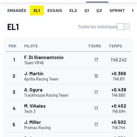
ENGAGÉS
EL1
ESSAIS
EL2
Q1
Q2
SPRINT
ME
EL1
Toutes les statistiques
POS.
PILOTE
TOURS
TEMPS
F. Di Giannantonio
1
17
1'46.242
Team VR46
J. Martín
+0.369
2
15
Aprilia Racing Team
1'46.611
A. Ogura
+0.438
3
17
Trackhouse Racing Team
1'46.680
M. Viñales
+0.452
4
17
Tech 3
1'46.694
J. Miller
+0.502
5
17
Pramac Racing
1'46.744