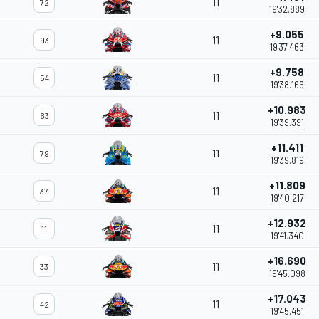
11
72
19'32.889
+9.055
11
93
19'37.463
+9.758
11
54
19'38.166
+10.983
11
63
19'39.391
+11.411
11
79
19'39.819
+11.809
11
37
19'40.217
+12.932
11
11
19'41.340
+16.690
11
33
19'45.098
+17.043
11
42
19'45.451