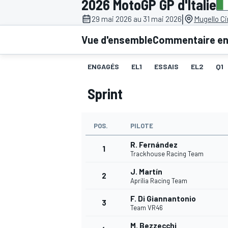
2026 MotoGP GP d'Italie
|
29 mai 2026 au 31 mai 2026
Mugello Ci
Vue d'ensemble
Commentaire en 
ENGAGÉS
EL1
ESSAIS
EL2
Q1
MOTOGP
Sprint
POS.
PILOTE
R. Fernández
1
Trackhouse Racing Team
J. Martín
2
Aprilia Racing Team
F. Di Giannantonio
3
Team VR46
M. Bezzecchi