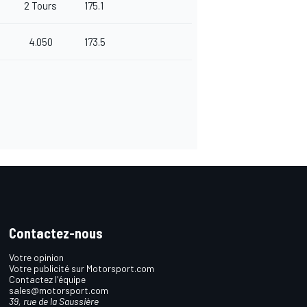
2 Tours
175.1
4.050
173.5
Contactez-nous
Votre opinion
Votre publicité sur Motorsport.com
Contactez l'équipe
sales@motorsport.com
39, rue de la Saussière