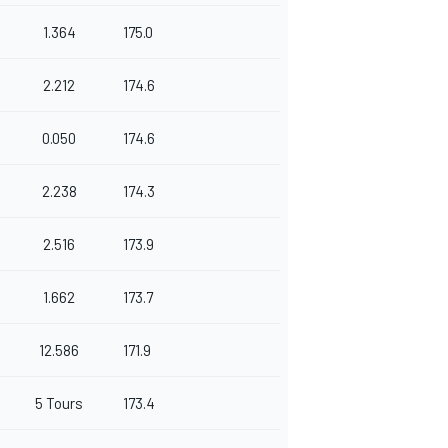
1.364
175.0
2.212
174.6
0.050
174.6
2.238
174.3
2.516
173.9
1.662
173.7
12.586
171.9
5 Tours
173.4