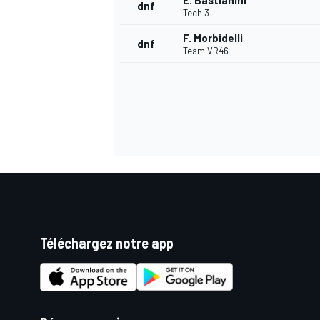
E. Bastianini
dnf
Tech 3
F. Morbidelli
dnf
Team VR46
Téléchargez notre app