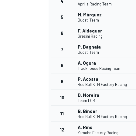
4
Aprilia Racing Team
M. Márquez
5
WRC
Ducati Team
F. Aldeguer
6
Gresini Racing
P. Bagnaia
7
Ducati Team
A. Ogura
8
Trackhouse Racing Team
P. Acosta
9
Red Bull KTM Factory Racing
D. Moreira
10
Team LCR
WEC
B. Binder
11
Red Bull KTM Factory Racing
Á. Rins
12
Yamaha Factory Racing