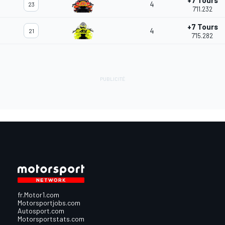
+7 Tours
4
23
7'11.232
+7 Tours
4
21
7'15.282
fr.Motor1.com
Motorsportjobs.com
Autosport.com
Motorsportstats.com