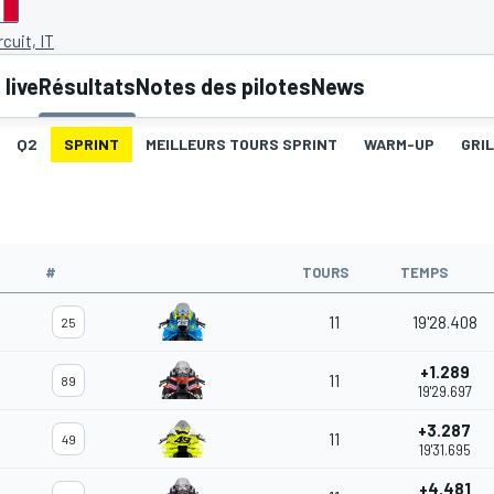
rcuit, IT
live
Résultats
Notes des pilotes
News
Q2
SPRINT
MEILLEURS TOURS SPRINT
WARM-UP
GRI
#
TOURS
TEMPS
11
19'28.408
25
+1.289
11
89
19'29.697
+3.287
11
49
19'31.695
+4.481