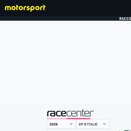
RACCO
FORMULE 1
présenté par
GP D'ITALIE