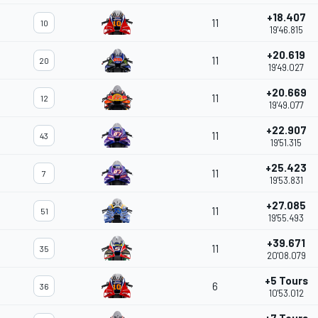
+18.407
11
10
19'46.815
+20.619
11
20
19'49.027
+20.669
11
12
19'49.077
+22.907
11
43
19'51.315
+25.423
11
7
19'53.831
+27.085
11
51
19'55.493
+39.671
11
35
20'08.079
+5 Tours
6
36
10'53.012