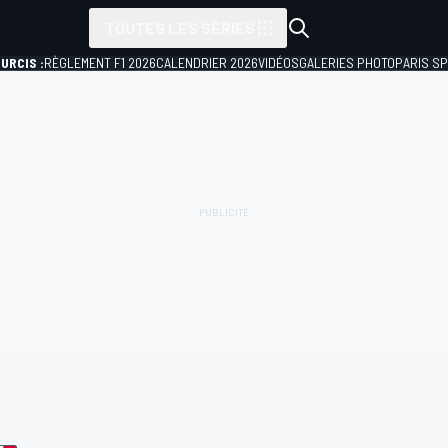
TOUTES LES SÉRIES
URCIS :
RÈGLEMENT F1 2026
CALENDRIER 2026
VIDÉOS
GALERIES PHOTO
PARIS S