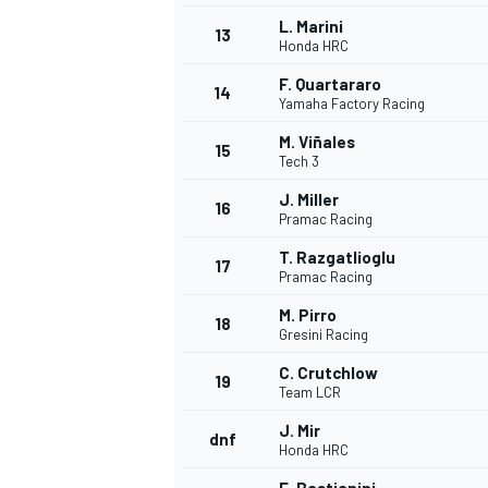
L. Marini
13
Honda HRC
F. Quartararo
14
Yamaha Factory Racing
M. Viñales
15
Tech 3
J. Miller
16
Pramac Racing
T. Razgatlioglu
17
Pramac Racing
M. Pirro
18
Gresini Racing
C. Crutchlow
19
Team LCR
J. Mir
dnf
Honda HRC