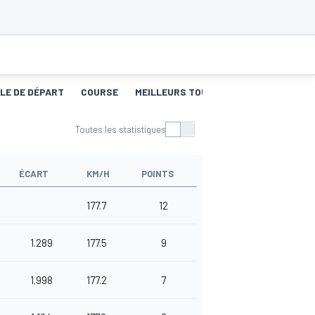
LLE DE DÉPART
COURSE
MEILLEURS TOURS
Toutes les statistiques
ÉCART
KM/H
POINTS
177.7
12
1.289
177.5
9
1.998
177.2
7