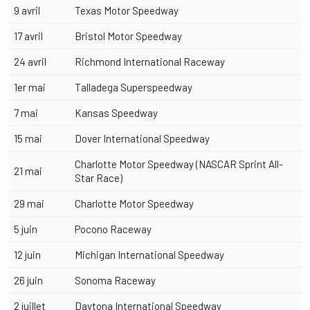
9 avril
Texas Motor Speedway
17 avril
Bristol Motor Speedway
24 avril
Richmond International Raceway
1er mai
Talladega Superspeedway
7 mai
Kansas Speedway
15 mai
Dover International Speedway
Charlotte Motor Speedway (NASCAR Sprint All-
21 mai
Star Race)
29 mai
Charlotte Motor Speedway
5 juin
Pocono Raceway
12 juin
Michigan International Speedway
26 juin
Sonoma Raceway
2 juillet
Daytona International Speedway