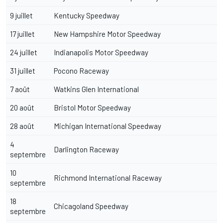
9 juillet
Kentucky Speedway
17 juillet
New Hampshire Motor Speedway
24 juillet
Indianapolis Motor Speedway
31 juillet
Pocono Raceway
7 août
Watkins Glen International
20 août
Bristol Motor Speedway
28 août
Michigan International Speedway
4
Darlington Raceway
septembre
10
Richmond International Raceway
septembre
18
Chicagoland Speedway
septembre