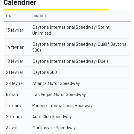
Calendrier
DATE
CIRCUIT
Daytona International Speedway (Sprint
13 février
Unlimited)
Daytona International Speedway (Qualif Daytona
14 février
500)
18 février
Daytona International Speedway (Duel)
21 février
Daytona 500
28 février
Atlanta Motor Speedway
6 mars
Las Vegas Motor Speedway
13 mars
Phoenix International Raceway
20 mars
Auto Club Speedway
3 avril
Martinsville Speedway