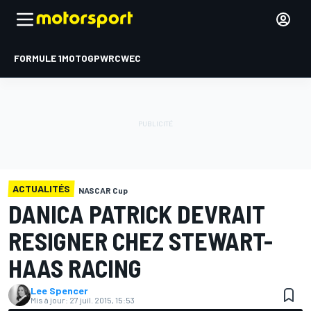
FORMULE 1
MOTOGP
WRC
WEC
ACTUALITÉS
NASCAR Cup
DANICA PATRICK DEVRAIT
RESIGNER CHEZ STEWART-
HAAS RACING
Lee Spencer
Mis à jour:
27 juil. 2015, 15:53