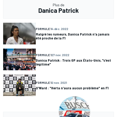
Plus de
Danica Patrick
FORMULE 1
4 déc. 2022
Malgré les rumeurs, Danica Patrick n'a jamais
été proche de la F1
FORMULE 1
27 nov. 2022
Danica Patrick : Trois GP aux États-Unis, "c'est
légitime"
FORMULE 1
2 nov. 2021
O'Ward : "Herta n'aura aucun problème" en F1