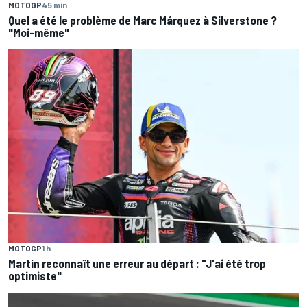
MOTOGP
45 min
Quel a été le problème de Marc Márquez à Silverstone ?
"Moi-même"
MOTOGP
1 h
Martín reconnaît une erreur au départ : "J'ai été trop
optimiste"