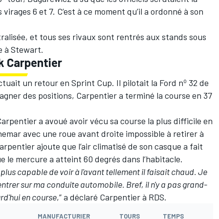
s virages 6 et 7. C’est à ce moment qu’il a ordonné à son
tralisée, et tous ses rivaux sont rentrés aux stands sous
e à Stewart.
ck Carpentier
o
uait un retour en Sprint Cup. Il pilotait la Ford n
32 de
gagner des positions, Carpentier a terminé la course en 37
rpentier a avoué avoir vécu sa course la plus difficile en
hemar avec une roue avant droite impossible à retirer à
pentier ajoute que l’air climatisé de son casque a fait
e le mercure a atteint 60 degrés dans l’habitacle.
 plus capable de voir à l'avant tellement il faisait chaud. Je
trer sur ma conduite automobile. Bref, il n'y a pas grand-
rd'hui en course
,” a déclaré Carpentier à RDS.
MANUFACTURIER
TOURS
TEMPS