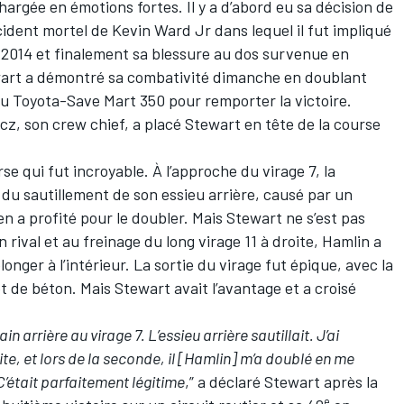
hargée en émotions fortes. Il y a d’abord eu sa décision de
ccident mortel de Kevin Ward Jr dans lequel il fut impliqué
 2014 et finalement sa blessure au dos survenue en
wart a démontré sa combativité dimanche en doublant
du Toyota-Save Mart 350 pour remporter la victoire.
z, son crew chief, a placé Stewart en tête de la course
.
rse qui fut incroyable. À l’approche du virage 7, la
du sautillement de son essieu arrière, causé par un
n a profité pour le doubler. Mais Stewart ne s’est pas
 rival et au freinage du long virage 11 à droite, Hamlin a
longer à l’intérieur. La sortie du virage fut épique, avec la
t de béton. Mais Stewart avait l’avantage et a croisé
in arrière au virage 7. L’essieu arrière sautillait. J’ai
te, et lors de la seconde, il [Hamlin] m’a doublé en me
’était parfaitement légitime
,” a déclaré Stewart après la
e