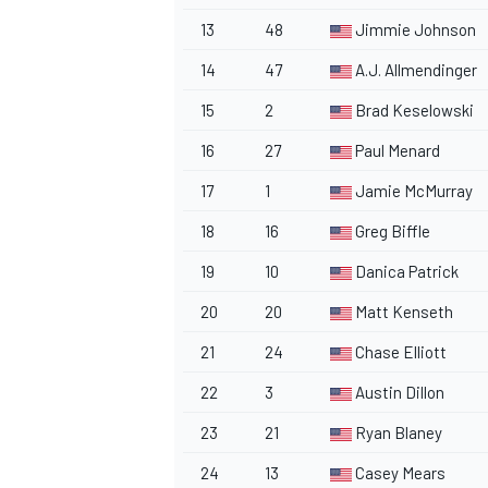
13
48
Jimmie Johnson
14
47
A.J. Allmendinger
15
2
Brad Keselowski
16
27
Paul Menard
17
1
Jamie McMurray
18
16
Greg Biffle
19
10
Danica Patrick
20
20
Matt Kenseth
21
24
Chase Elliott
22
3
Austin Dillon
23
21
Ryan Blaney
24
13
Casey Mears