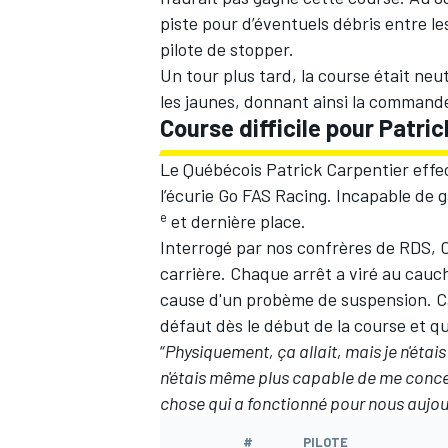
piste pour d’éventuels débris entre le
pilote de stopper.
Un tour plus tard, la course était neu
les jaunes, donnant ainsi la command
Course difficile pour Patri
AUTRES CHAMPIONNATS
Le Québécois Patrick Carpentier effect
l’écurie Go FAS Racing. Incapable de 
e
et dernière place.
Interrogé par nos confrères de RDS, Ca
carrière. Chaque arrêt a viré au cauc
cause d'un probème de suspension. Car
défaut dès le début de la course et qu
“
Physiquement, ça allait, mais je n'étais
n'étais même plus capable de me concen
chose qui a fonctionné pour nous aujou
#
PILOTE