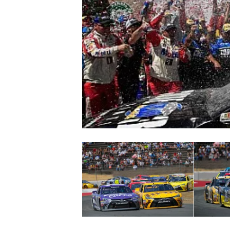
WRC
WEC