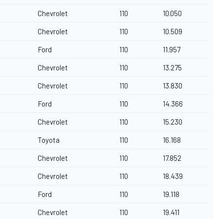
Chevrolet
110
10.050
Chevrolet
110
10.509
Ford
110
11.957
Chevrolet
110
13.275
Chevrolet
110
13.830
Ford
110
14.366
Chevrolet
110
15.230
Toyota
110
16.168
Chevrolet
110
17.852
Chevrolet
110
18.439
Ford
110
19.118
Chevrolet
110
19.411