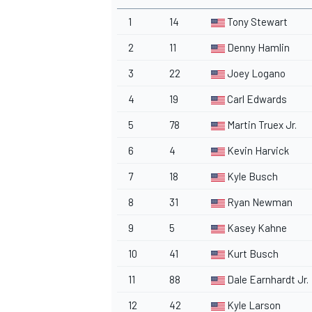
1
14
Tony Stewart
2
11
Denny Hamlin
3
22
Joey Logano
4
19
Carl Edwards
5
78
Martin Truex Jr.
6
4
Kevin Harvick
7
18
Kyle Busch
8
31
Ryan Newman
9
5
Kasey Kahne
10
41
Kurt Busch
11
88
Dale Earnhardt Jr.
12
42
Kyle Larson