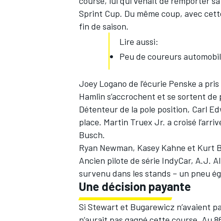
course, lui qui venait de remporter sa 
Sprint Cup. Du même coup, avec cette
fin de saison.
Lire aussi:
Peu de coureurs automobile
Joey Logano
de l’écurie Penske a pri
Hamlin s’accrochent et se sortent de 
Détenteur de la pole position,
Carl E
place.
Martin Truex Jr.
a croisé l’arr
Busch
.
Ryan Newman
,
Kasey Kahne
et
Kurt 
Ancien pilote de série IndyCar,
A.J. A
survenu dans les stands – un pneu éga
Une décision payante
Si Stewart et Bugarewicz n’avaient p
n’aurait pas gagné cette course. Au 8