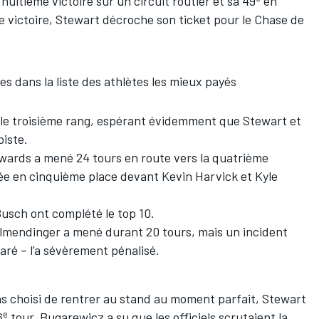
huitième victoire sur un circuit routier et sa 49
en
 victoire, Stewart décroche son ticket pour le Chase de
s dans la liste des athlètes les mieux payés
s le troisième rang, espérant évidemment que Stewart et
piste.
dwards
a mené 24 tours en route vers la quatrième
ivée en cinquième place devant
Kevin Harvick
et
Kyle
Busch
ont complété le top 10.
llmendinger
a mené durant 20 tours, mais un incident
ré – l’a sévèrement pénalisé.
as choisi de rentrer au stand au moment parfait, Stewart
e
6
tour, Bugarewicz a su que les officiels scrutaient la