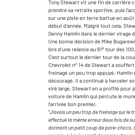
Tony Stewart
vit une fin de carrière c
prendre sa retraite sportive, puis l’a
sur une piste en terre battue en août
début d’année. Malgré tout cela, Ste
Denny Hamlin
dans le dernier virage 
Une bonne décision de Mike Bugarewic
e
lors d’une relance au 91
tour des 100
C’est surtout le dernier tour de la cou
o
Chevrolet n
14 de Stewart a souffert 
freinage un peu trop appuyé. Hamlin e
découragé. Il a continué à harceler son
viré large. Stewart en a profité pour p
voiture de Hamlin qui percute le mure
l’arrivée bon premier.
“
J’avais un peu trop de freinage sur le tra
effectué la même erreur deux fois de sui
donnant un petit coup de pare-chocs. C