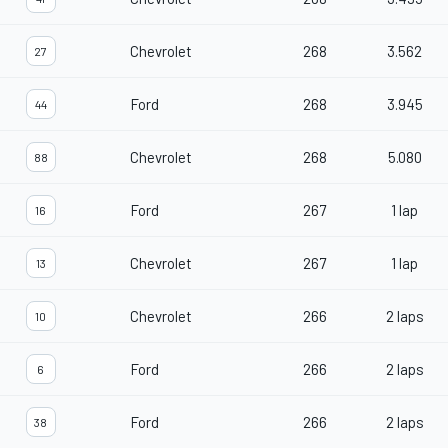
Chevrolet
268
3.562
27
Ford
268
3.945
44
Chevrolet
268
5.080
88
Ford
267
1 lap
16
Chevrolet
267
1 lap
13
Chevrolet
266
2 laps
10
Ford
266
2 laps
6
Ford
266
2 laps
38