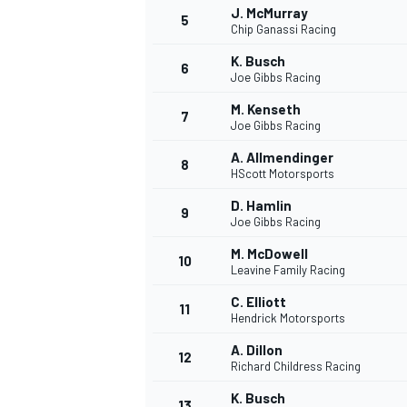
J. McMurray
5
Chip Ganassi Racing
WRC
K. Busch
6
Joe Gibbs Racing
M. Kenseth
7
Joe Gibbs Racing
A. Allmendinger
8
HScott Motorsports
D. Hamlin
9
Joe Gibbs Racing
M. McDowell
10
Leavine Family Racing
C. Elliott
11
Hendrick Motorsports
WEC
A. Dillon
12
Richard Childress Racing
K. Busch
13