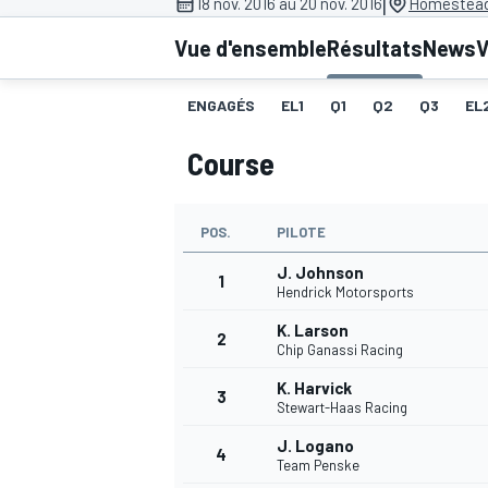
|
18 nov. 2016 au 20 nov. 2016
Homestead
Vue d'ensemble
Résultats
News
V
ENGAGÉS
EL1
Q1
Q2
Q3
EL
Course
MOTOGP
POS.
PILOTE
J. Johnson
1
Hendrick Motorsports
K. Larson
2
Chip Ganassi Racing
K. Harvick
3
Stewart-Haas Racing
J. Logano
4
Team Penske