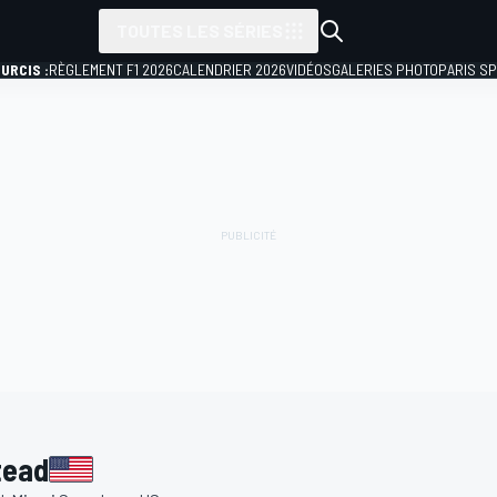
TOUTES LES SÉRIES
URCIS :
RÈGLEMENT F1 2026
CALENDRIER 2026
VIDÉOS
GALERIES PHOTO
PARIS S
tead