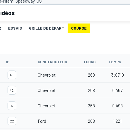
-Miami Speedway, US
idéos
2
ESSAIS
GRILLE DE DÉPART
COURSE
#
CONSTRUCTEUR
TOURS
TEMPS
Chevrolet
268
3:07'10
48
Chevrolet
268
0.467
42
Chevrolet
268
0.498
4
Ford
268
1.221
22