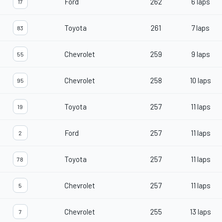
Ford
262
6 laps
17
Toyota
261
7 laps
83
Chevrolet
259
9 laps
55
Chevrolet
258
10 laps
95
Toyota
257
11 laps
19
Ford
257
11 laps
2
Toyota
257
11 laps
78
Chevrolet
257
11 laps
5
Chevrolet
255
13 laps
7