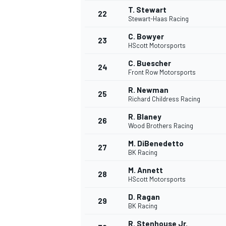
T. Stewart
22
Stewart-Haas Racing
C. Bowyer
23
HScott Motorsports
C. Buescher
24
Front Row Motorsports
R. Newman
25
Richard Childress Racing
R. Blaney
26
Wood Brothers Racing
M. DiBenedetto
27
BK Racing
M. Annett
28
HScott Motorsports
D. Ragan
29
BK Racing
R. Stenhouse Jr.