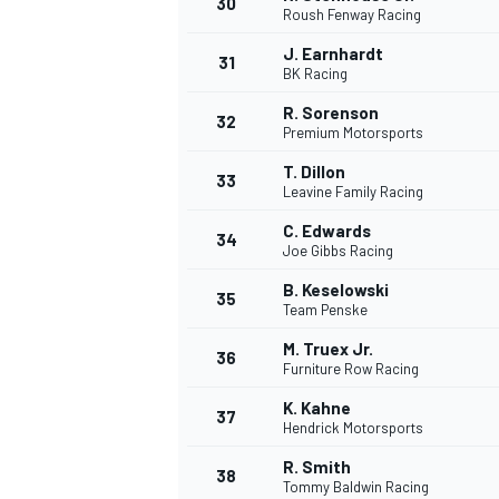
30
Roush Fenway Racing
J. Earnhardt
31
BK Racing
R. Sorenson
32
Premium Motorsports
AUTRES CHAMPIONNATS
T. Dillon
33
Leavine Family Racing
C. Edwards
34
Joe Gibbs Racing
B. Keselowski
35
Team Penske
M. Truex Jr.
36
Furniture Row Racing
K. Kahne
37
Hendrick Motorsports
R. Smith
38
Tommy Baldwin Racing