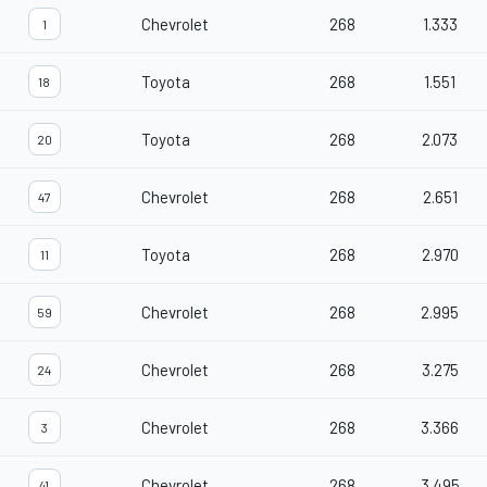
Chevrolet
268
1.333
1
Toyota
268
1.551
18
Toyota
268
2.073
20
Chevrolet
268
2.651
47
Toyota
268
2.970
11
Chevrolet
268
2.995
59
Chevrolet
268
3.275
24
Chevrolet
268
3.366
3
Chevrolet
268
3.495
41