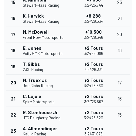
15
23
Stewart-Haas Racing
3:24'25.744
K. Harvick
+8.288
16
21
Stewart-Haas Racing
3:24'26.334
M. McDowell
+10.300
17
20
Front Row Motorsports
3:24'28.346
E. Jones
+2 Tours
18
19
Petty GMS Motorsports
3:24'26.086
T. Gibbs
+2 Tours
19
23XI Racing
3:24'26.331
M. Truex Jr.
+2 Tours
20
17
Joe Gibbs Racing
3:24'26.560
C. Lajoie
+2 Tours
21
16
Spire Motorsports
3:24'26.562
R. Stenhouse Jr.
+2 Tours
22
15
JTG Daugherty Racing
3:24'28.320
A. Allmendinger
+2 Tours
23
Kaulig Racing
3:24'31.078