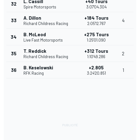
L. Cassill
+40 Tours
32
Spire Motorsports
3:07'04.304
A. Dillon
+184 Tours
33
4
Richard Childress Racing
2:05'12.767
B. McLeod
+275 Tours
34
Live Fast Motorsports
1:25'01.090
T. Reddick
+312 Tours
35
2
Richard Childress Racing
1:10'49.286
B. Keselowski
+2.805
36
1
RFK Racing
3:24'20.851