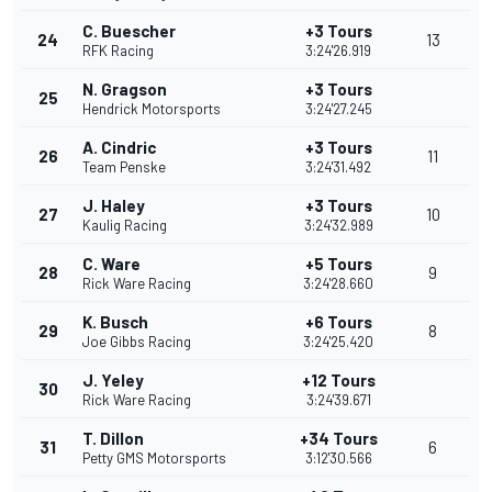
C. Buescher
+3 Tours
24
13
RFK Racing
3:24'26.919
N. Gragson
+3 Tours
25
Hendrick Motorsports
3:24'27.245
A. Cindric
+3 Tours
26
11
Team Penske
3:24'31.492
J. Haley
+3 Tours
27
10
Kaulig Racing
3:24'32.989
C. Ware
+5 Tours
28
9
Rick Ware Racing
3:24'28.660
K. Busch
+6 Tours
29
8
Joe Gibbs Racing
3:24'25.420
J. Yeley
+12 Tours
30
Rick Ware Racing
3:24'39.671
T. Dillon
+34 Tours
31
6
Petty GMS Motorsports
3:12'30.566