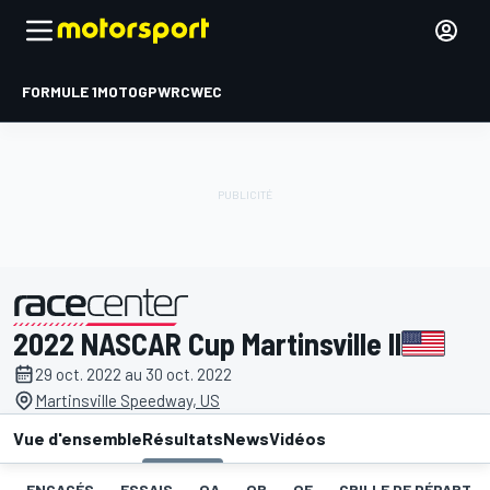
FORMULE 1
MOTOGP
WRC
WEC
2022 NASCAR Cup Martinsville II
présenté par
29 oct. 2022 au 30 oct. 2022
Martinsville Speedway, US
Vue d'ensemble
Résultats
News
Vidéos
ENGAGÉS
ESSAIS
QA
QB
QF
GRILLE DE DÉPART