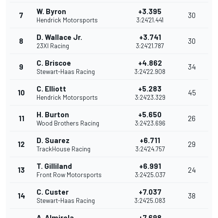
W. Byron
+3.395
7
30
Hendrick Motorsports
3:24'21.441
D. Wallace Jr.
+3.741
8
30
23XI Racing
3:24'21.787
C. Briscoe
+4.862
9
34
Stewart-Haas Racing
3:24'22.908
C. Elliott
+5.283
10
45
Hendrick Motorsports
3:24'23.329
H. Burton
+5.650
11
26
Wood Brothers Racing
3:24'23.696
D. Suarez
+6.711
12
29
TrackHouse Racing
3:24'24.757
T. Gilliland
+6.991
13
24
Front Row Motorsports
3:24'25.037
C. Custer
+7.037
14
38
Stewart-Haas Racing
3:24'25.083
A. Almirola
+7.698