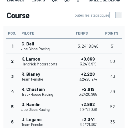
Course
Toutes les statistiques
POS.
PILOTE
TEMPS
POINTS
C. Bell
1
3:24'18.046
51
Joe Gibbs Racing
K. Larson
+0.869
2
50
Hendrick Motorsports
3:24'18.915
R. Blaney
+2.228
3
43
Team Penske
3:24'20.274
R. Chastain
+2.919
4
39
TrackHouse Racing
3:24'20.965
D. Hamlin
+2.992
5
52
Joe Gibbs Racing
3:24'21.038
J. Logano
+3.341
6
35
Team Penske
3:24'21.387