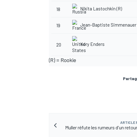
Nikita Lastochkin (R)
18
Jean-Baptiste Simmenauer 
19
Kory Enders
20
(R) = Rookie
Partag
ARTICLE
Muller réfute les rumeurs d'un retou