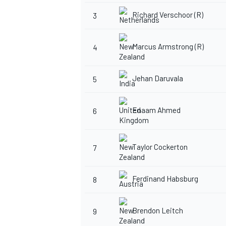
Richard Verschoor (R)
3
Marcus Armstrong (R)
4
AUTRES CHAMPIONNATS
Jehan Daruvala
5
Enaam Ahmed
6
Taylor Cockerton
7
Ferdinand Habsburg
8
Brendon Leitch
9