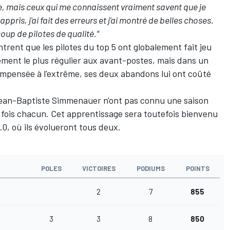
te, mais ceux qui me connaissent vraiment savent que je
appris, j'ai fait des erreurs et j'ai montré de belles choses.
up de pilotes de qualité."
ntrent que les pilotes du top 5 ont globalement fait jeu
ement le plus régulier aux avant-postes, mais dans un
ompensée à l'extrême, ses deux abandons lui ont coûté
ean-Baptiste Simmenauer n'ont pas connu une saison
e fois chacun. Cet apprentissage sera toutefois bienvenu
.0, où ils évolueront tous deux.
POLES
VICTOIRES
PODIUMS
POINTS
2
7
855
3
3
8
850