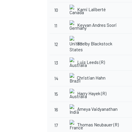
Kami Laliberté
10
Keyvan Andres Soori
11
Shelby Blackstock
12
Luis Leeds (R)
13
Christian Hahn
14
Harry Hayek (R)
15
Ameya Vaidyanathan
16
Thomas Neubauer (R)
17