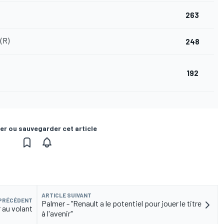
263
(R)
248
192
er ou sauvegarder cet article
ARTICLE SUIVANT
 PRÉCÉDENT
Palmer - "Renault a le potentiel pour jouer le titre
r au volant
à l'avenir"