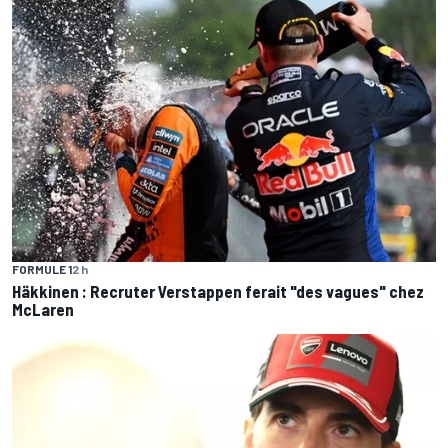
FORMULE 1
2 h
Häkkinen : Recruter Verstappen ferait "des vagues" chez
McLaren