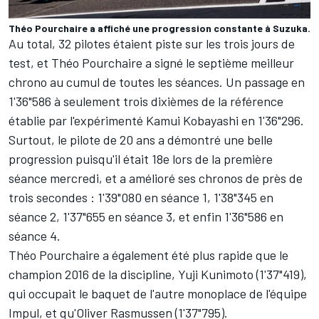
Théo Pourchaire a affiché une progression constante à Suzuka.
Au total, 32 pilotes étaient piste sur les trois jours de
test, et Théo Pourchaire a signé le septième meilleur
chrono au cumul de toutes les séances. Un passage en
1'36"586 à seulement trois dixièmes de la référence
établie par l'expérimenté
Kamui Kobayashi
en 1'36"296.
Surtout, le pilote de 20 ans a démontré une belle
progression puisqu'il était 18e lors de la première
séance mercredi, et a amélioré ses chronos de près de
trois secondes : 1'39"080 en séance 1, 1'38"345 en
séance 2, 1'37"655 en séance 3, et enfin 1'36"586 en
séance 4.
Théo Pourchaire a également été plus rapide que le
champion 2016 de la discipline,
Yuji Kunimoto
(1'37"419),
qui occupait le baquet de l'autre monoplace de l'équipe
Impul, et qu'Oliver Rasmussen (1'37"795).