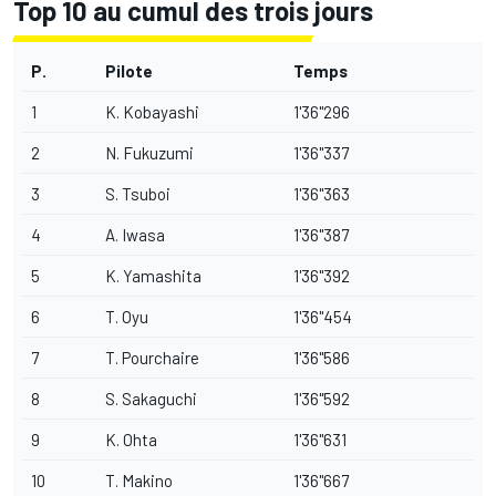
Top 10 au cumul des trois jours
P.
Pilote
Temps
1
K. Kobayashi
1'36"296
2
N. Fukuzumi
1'36"337
3
S. Tsuboi
1'36"363
4
A. Iwasa
1'36"387
5
K. Yamashita
1'36"392
6
T. Oyu
1'36"454
7
T. Pourchaire
1'36"586
8
S. Sakaguchi
1'36"592
9
K. Ohta
1'36"631
10
T. Makino
1'36"667