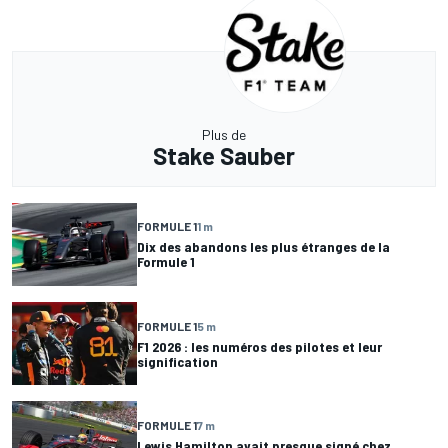
Plus de
Stake Sauber
FORMULE 1
1 m
Dix des abandons les plus étranges de la
Formule 1
FORMULE 1
5 m
F1 2026 : les numéros des pilotes et leur
signification
FORMULE 1
7 m
Lewis Hamilton avait presque signé chez