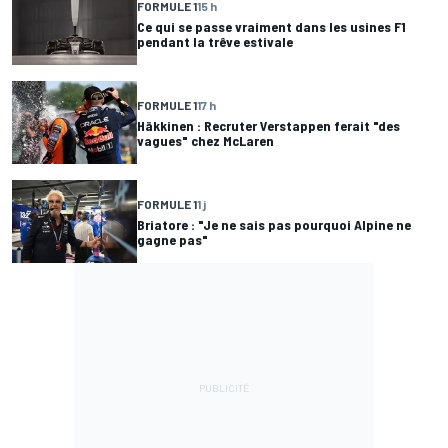
FORMULE 1
15 h
Ce qui se passe vraiment dans les usines F1
pendant la trêve estivale
FORMULE 1
17 h
Häkkinen : Recruter Verstappen ferait "des
vagues" chez McLaren
FORMULE 1
1 j
Briatore : "Je ne sais pas pourquoi Alpine ne
gagne pas"