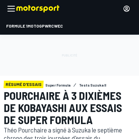
FORMULE 1
MOTOGP
WRC
WEC
RÉSUMÉ D'ESSAIS
Super Formula
Tests Suzuka II
POURCHAIRE À 3 DIXIÈMES
DE KOBAYASHI AUX ESSAIS
DE SUPER FORMULA
Théo Pourchaire a signé à Suzuka le septième
chrono des trois journées d'essais du