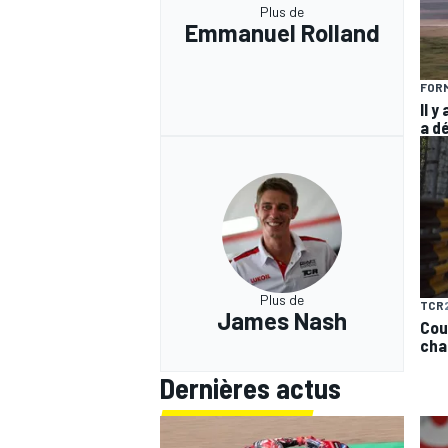
Plus de
Emmanuel Rolland
FORM
Il y
a d
Plus de
TCR
James Nash
Cou
cha
Dernières actus