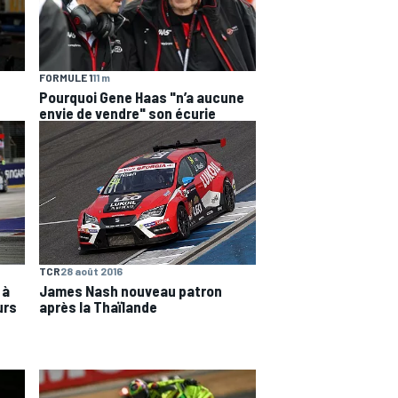
FORMULE 1
11 m
Pourquoi Gene Haas "n’a aucune
envie de vendre" son écurie
TCR
28 août 2016
 à
James Nash nouveau patron
urs
après la Thaïlande