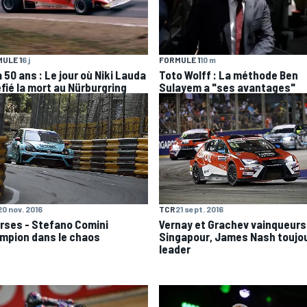
ULE 1
6 j
FORMULE 1
10 m
 a 50 ans : Le jour où Niki Lauda
Toto Wolff : La méthode Ben
éfié la mort au Nürburgring
Sulayem a "ses avantages"
20 nov. 2016
TCR
21 sept. 2016
rses - Stefano Comini
Vernay et Grachev vainqueurs
mpion dans le chaos
Singapour, James Nash toujo
leader