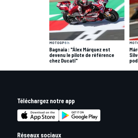
MOTOGP
8 h
MOT
Bagnaia : "Álex Márquez est
Már
devenu le pilote de référence
Silv
chez Ducati"
pod
Téléchargez notre app
Réseaux sociaux