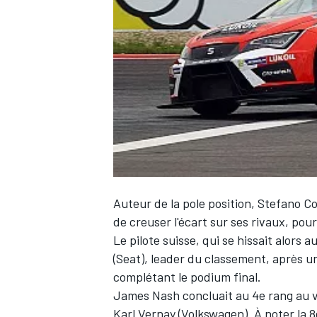
WRC
Auteur de la pole position, Stefano C
de creuser l'écart sur ses rivaux, pou
Le pilote suisse, qui se hissait alor
WEC
(Seat), leader du classement, après u
complétant le podium final.
James Nash concluait au 4e rang au v
Karl Vernay (Volkswagen). À noter la 