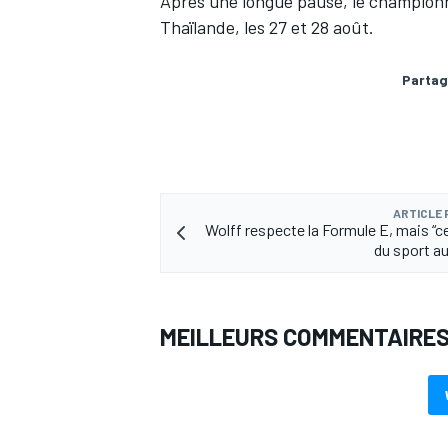
Après une longue pause, le championna
Thaïlande, les 27 et 28 août.
Partag
ARTICLE
Wolff respecte la Formule E, mais “ce
du sport a
MEILLEURS COMMENTAIRE