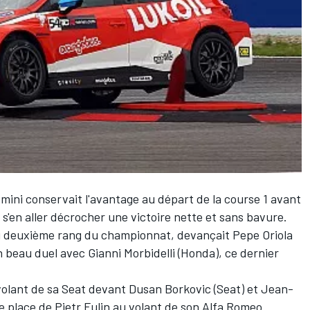
omini conservait l'avantage au départ de la course 1 avant
r s'en aller décrocher une victoire nette et sans bavure.
s au deuxième rang du championnat, devançait Pepe Oriola
n beau duel avec Gianni Morbidelli (Honda), ce dernier
olant de sa Seat devant Dusan Borkovic (Seat) et Jean-
8e place de Pietr Fulin au volant de son Alfa Romeo