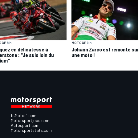
OGP
8 h
MOTOGP
9 h
quez en délicatesse à
Johann Zarco est remonté su
erstone : "Je suis loin du
une moto !
ium"
fr.Motor1.com
Motorsportjobs.com
Autosport.com
Motorsportstats.com