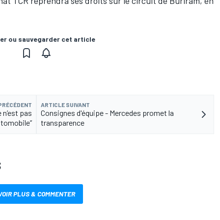
t TCR reprendra ses droits sur le circuit de Buriram, en
er ou sauvegarder cet article
 PRÉCÉDENT
ARTICLE SUIVANT
 n’est pas
Consignes d'équipe - Mercedes promet la
utomobile”
transparence
S
VOIR PLUS & COMMENTER