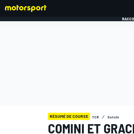
RACCO
FORMULE 1
RÉSUMÉ DE COURSE
TCR
Sotchi
COMINI ET GRAC