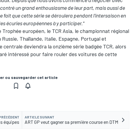
naux. Depuis que nous avons commencé à négocier avec
contré un grand enthousiasme de leur part, mais aussi de
Le fait que cette série se déroulera pendant l'intersaison en
es écuries européennes à y participer."
e Trophée européen, le TCR Asia, le championnat régional
n Russie, Thaïlande, Italie, Espagne, Portugal et
 centrale deviendra la onzième série badgée TCR, alors
aré intéressé
pour faire rouler des voitures de cette
er ou sauvegarder cet article
 PRÉCÉDENT
ARTICLE SUIVANT
is équipes
ART GP veut gagner sa première course en DTM