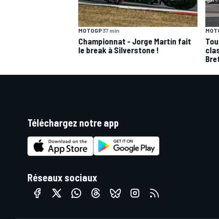
MOTOGP
37 min
MOT
Championnat - Jorge Martín fait
Tou
le break à Silverstone !
cla
Bre
Téléchargez notre app
Réseaux sociaux