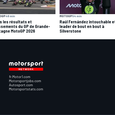
OGP
46 min
MOTOGP
54 min
s les résultats et
Raúl Fernández intouchable e
ssements du GP de Grande-
leader de bout en bout à
tagne MotoGP 2026
Silverstone
fr.Motor1.com
Motorsportjobs.com
Autosport.com
Motorsportstats.com