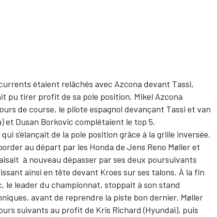
ncurrents étaient relâchés avec Azcona devant Tassi,
it pu tirer profit de sa pole position. Mikel Azcona
 tours de course, le pilote espagnol devançant Tassi et van
) et Dusan Borkovic complétaient le top 5.
i s'élançait de la pole position grâce à la grille inversée.
éborder au départ par les Honda de Jens Reno Møller et
 faisait à nouveau dépasser par ses deux poursuivants
hissant ainsi en tête devant Kroes sur ses talons. À la fin
, le leader du championnat, stoppait à son stand
hniques, avant de reprendre la piste bon dernier. Møller
urs suivants au profit de Kris Richard (Hyundai), puis