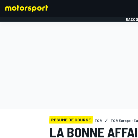
RACCO
FORMULE 1
RÉSUMÉ DE COURSE
TCR
TCR Europe : Z
LA BONNE AFFA