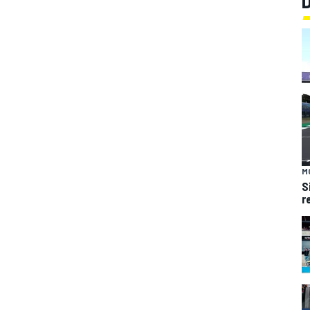
M
S
r