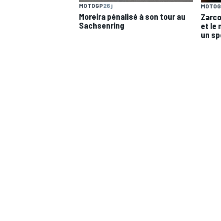
MOTOGP
26 j
MOTOG
Moreira pénalisé à son tour au
Zarco
Sachsenring
et le 
un sp