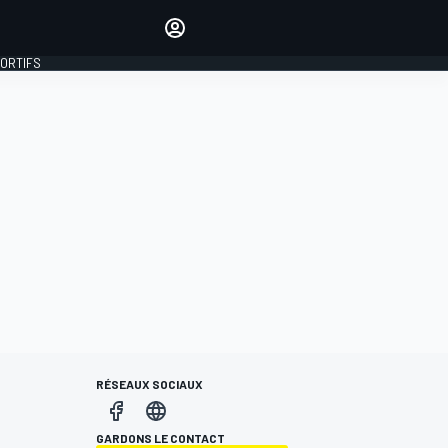
préférés
Donnez votre avis en
commentant les articles
PORTIFS
SE CONNECTER
ÉDITION
FRANCE
RÉSEAUX SOCIAUX
GARDONS LE CONTACT