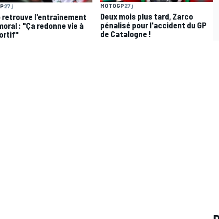
MOTOGP
27 j
P
27 j
Deux mois plus tard, Zarco
 retrouve l'entraînement
pénalisé pour l'accident du GP
moral : "Ça redonne vie à
de Catalogne !
ortif"