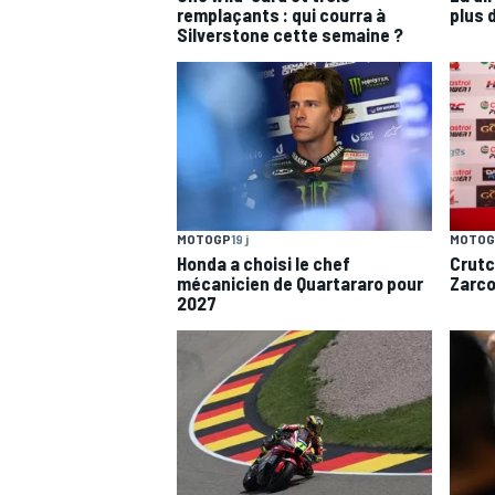
remplaçants : qui courra à
plus 
Silverstone cette semaine ?
MOTOGP
19 j
MOTOG
Honda a choisi le chef
Crutc
mécanicien de Quartararo pour
Zarco
2027