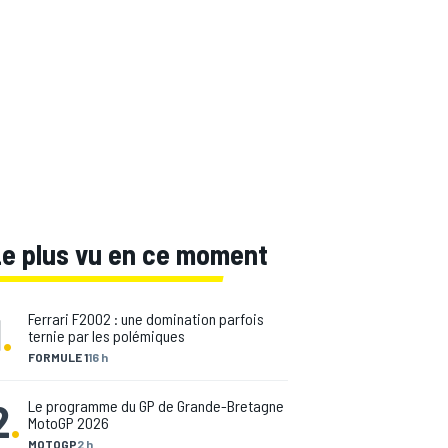
Le plus vu en ce moment
1
.
Ferrari F2002 : une domination parfois
ternie par les polémiques
FORMULE 1
16 h
2
.
Le programme du GP de Grande-Bretagne
MotoGP 2026
MOTOGP
2 h