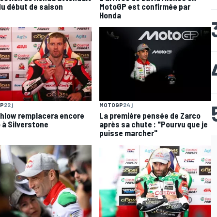
du début de saison
MotoGP est confirmée par
Honda
MOTOGP
24 j
P
22 j
La première pensée de Zarco
hlow remplacera encore
après sa chute : "Pourvu que je
 à Silverstone
puisse marcher"