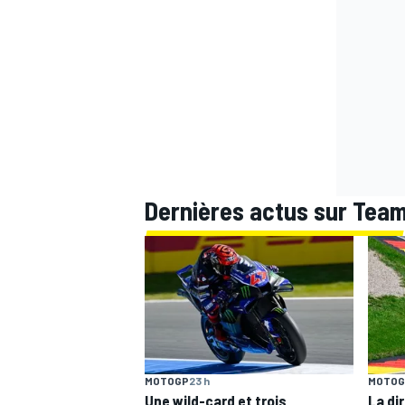
WRC
Dernières actus sur Tea
WEC
MOTOGP
23 h
MOTOG
Une wild-card et trois
La di