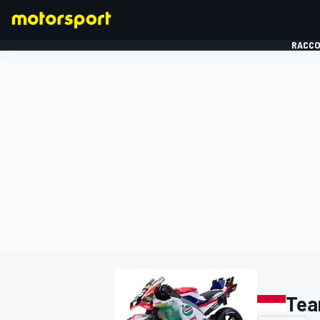
RACCO
FORMULE 1
Tea