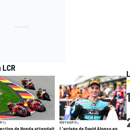
m LCR
P
2 j
MOTOGP
16 j
rection de Honda attendait
L'arrivée de David Alonso en