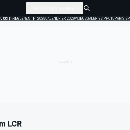
TOUTES LES SÉRIES
URCIS :
RÈGLEMENT F1 2026
CALENDRIER 2026
VIDÉOS
GALERIES PHOTO
PARIS S
m LCR