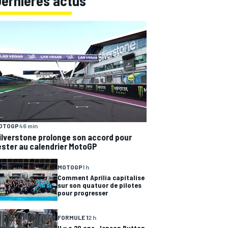
Dernières actus
OTOGP
46 min
ilverstone prolonge son accord pour
ester au calendrier MotoGP
MOTOGP
1 h
Comment Aprilia capitalise
sur son quatuor de pilotes
pour progresser
FORMULE 1
2 h
Il y a 20 ans, Jenson Button