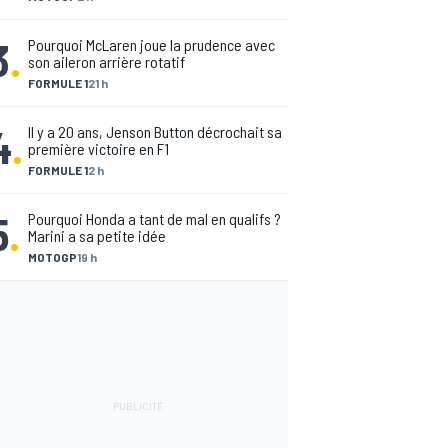
3
.
Pourquoi McLaren joue la prudence avec
son aileron arrière rotatif
FORMULE 1
21 h
4
.
Il y a 20 ans, Jenson Button décrochait sa
première victoire en F1
FORMULE 1
2 h
5
.
Pourquoi Honda a tant de mal en qualifs ?
Marini a sa petite idée
MOTOGP
19 h