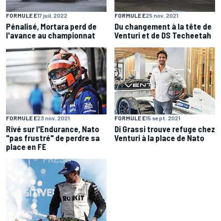
FORMULE E
17 juil. 2022
FORMULE E
25 nov. 2021
Pénalisé, Mortara perd de
Du changement à la tête de
l'avance au championnat
Venturi et de DS Techeetah
FORMULE E
23 nov. 2021
FORMULE E
15 sept. 2021
Rivé sur l'Endurance, Nato
Di Grassi trouve refuge chez
"pas frustré" de perdre sa
Venturi à la place de Nato
place en FE