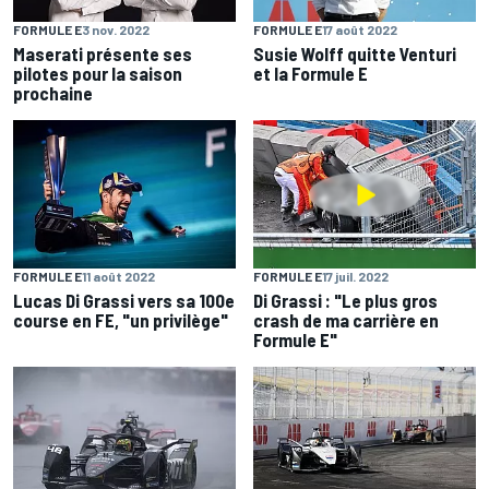
FORMULE E
3 nov. 2022
FORMULE E
17 août 2022
Maserati présente ses
Susie Wolff quitte Venturi
pilotes pour la saison
et la Formule E
prochaine
FORMULE E
11 août 2022
FORMULE E
17 juil. 2022
Lucas Di Grassi vers sa 100e
Di Grassi : "Le plus gros
course en FE, "un privilège"
crash de ma carrière en
Formule E"