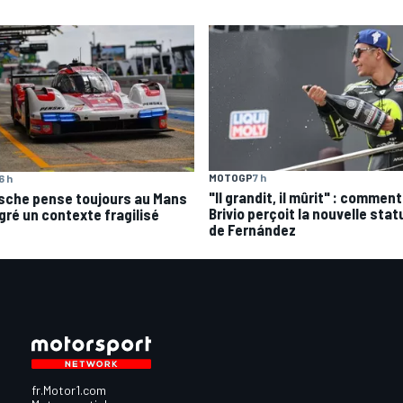
MOTOGP
7 h
6 h
"Il grandit, il mûrit" : comment
sche pense toujours au Mans
Brivio perçoit la nouvelle stat
gré un contexte fragilisé
de Fernández
fr.Motor1.com