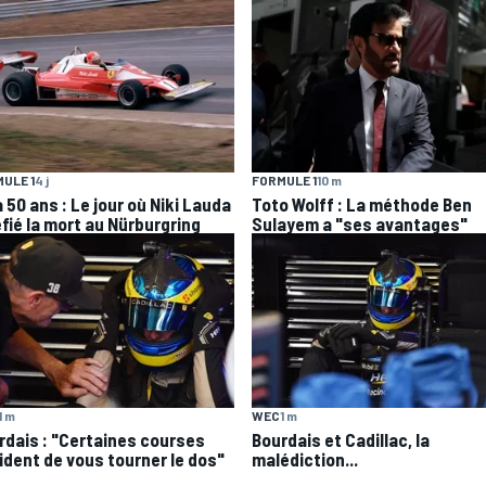
ULE 1
4 j
FORMULE 1
10 m
 a 50 ans : Le jour où Niki Lauda
Toto Wolff : La méthode Ben
éfié la mort au Nürburgring
Sulayem a "ses avantages"
1 m
WEC
1 m
rdais : "Certaines courses
Bourdais et Cadillac, la
ident de vous tourner le dos"
malédiction...