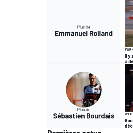
Plus de
Emmanuel Rolland
AUTRES CHAMPIONNATS
FORM
Il y
a d
Plus de
Sébastien Bourdais
WEC
Bou
déc