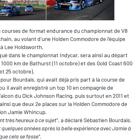
is courses de format endurance du championnat de V8
chain, au volant d'une Holden Commodore de l'équipe
 à Lee Holdsworth.
iqué dans le championnat Indycar, sera ainsi au départ
1000 km de Bathurst (11 octobre) et des Gold Coast 600
 et 25 octobre).
e pour Bourdais, qui avait déjà pris part à la course de
où il avait enregistré un top 10 en compagnie de
alcon du Dick Johnson Racing, puis surtout en 2011 et
e ainsi que deux 2e places sur la Holden Commodore de
mpion Jamie Whincup.
nt très heureux à ce sujet",
a déclaré Sébastien Bourdais.
urst quelques années après la belle expérience avec Jamie à
que cela se fasse".