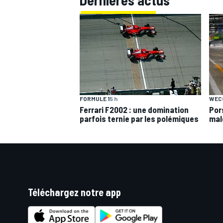
Dernières actus
FORMULE 1
5 h
WEC
Ferrari F2002 : une domination
Por
parfois ternie par les polémiques
mal
Téléchargez notre app