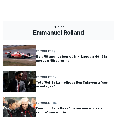
Plus de
Emmanuel Rolland
FORMULE 1
5 j
Il y a 50 ans : Le jour où Niki Lauda a défié la
mort au Nürburgring
FORMULE 1
10 m
Toto Wolff : La méthode Ben Sulayem a "ses
avantages"
FORMULE 1
11 m
Pourquoi Gene Haas "n’a aucune envie de
vendre" son écurie