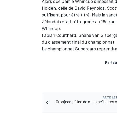
Alors que Jamie Whincup s'imposait d
Holden, celle de David Reynolds, Scott
suffisant pour être titré. Mais la sanc
Zélandais était rétrogradé au 18e rang
Whincup.
Fabian Coulthard, Shane van Gisberge
du classement final du championnat.
Le championnat Supercars reprendra s
Partag
ARTICLE
Grosjean : "Une de mes meilleures 