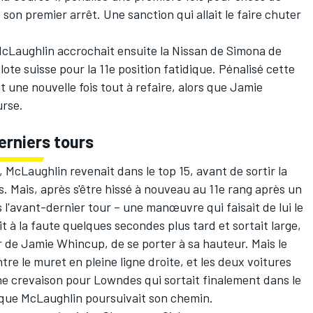
 son premier arrêt. Une sanction qui allait le faire chuter
McLaughlin accrochait ensuite la Nissan de Simona de
 pilote suisse pour la 11e position fatidique. Pénalisé cette
it une nouvelle fois tout à refaire, alors que Jamie
urse.
erniers tours
, McLaughlin revenait dans le top 15, avant de sortir la
. Mais, après s'être hissé à nouveau au 11e rang après un
'avant-dernier tour – une manœuvre qui faisait de lui le
 à la faute quelques secondes plus tard et sortait large,
 de Jamie Whincup, de se porter à sa hauteur. Mais le
ntre le muret en pleine ligne droite, et les deux voitures
ne crevaison pour Lowndes qui sortait finalement dans le
 que McLaughlin poursuivait son chemin.