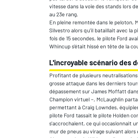
vitesse dans la voie des stands lors de
au 23e rang.
En pleine remontée dans le peloton, 
Silvestro alors qu'il bataillait avec la
fois de 15 secondes, le pilote Ford ava
AUTRES CHAMPIONNATS
Whincup s'était hissé en tête de la co
L'incroyable scénario des d
Profitant de plusieurs neutralisations
grosse attaque dans les derniers tours
dépassement sur James Moffatt dans l
Champion virtuel –, McLaughlin partait
permettant à Craig Lowndes, équipier
pilote Ford tassait le pilote Holden co
s'accrochaient, ce qui occasionnait u
mur de pneus au virage suivant alors