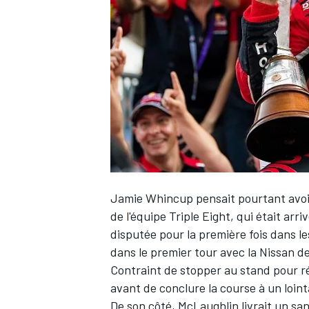
WRC
Jamie Whincup pensait pourtant avoir 
de l'équipe Triple Eight, qui était ar
disputée pour la première fois dans l
WEC
dans le premier tour avec la Nissan 
Contraint de stopper au stand pour ré
avant de conclure la course à un loint
De son côté, McLaughlin livrait un sa