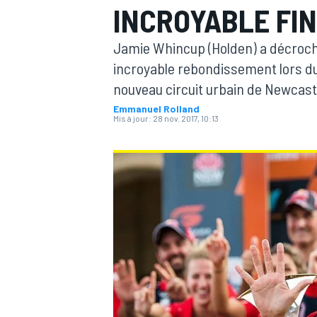
INCROYABLE FIN
Jamie Whincup (Holden) a décroch
incroyable rebondissement lors du
nouveau circuit urbain de Newcast
Emmanuel Rolland
MOTOGP
Mis à jour:
28 nov. 2017, 10:13