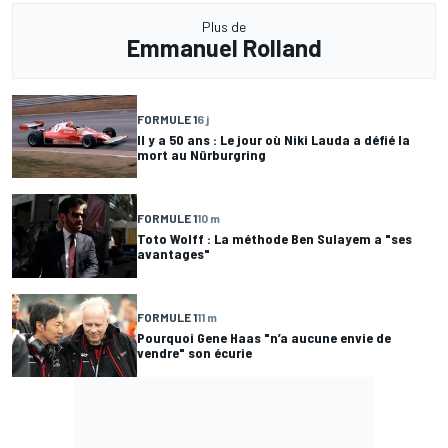
Plus de
Emmanuel Rolland
FORMULE 1
6 j
Il y a 50 ans : Le jour où Niki Lauda a défié la
mort au Nürburgring
FORMULE 1
10 m
Toto Wolff : La méthode Ben Sulayem a "ses
avantages"
FORMULE 1
11 m
Pourquoi Gene Haas "n’a aucune envie de
vendre" son écurie