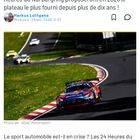
plateau le plus fourni depuis plus de dix ans !
Markus Lüttgens
Mis à jour:
29 avr. 2026, 11:07
Photo de : ADAC Motorsport
Le sport automobile est-il en crise
? Les 24 Heures du