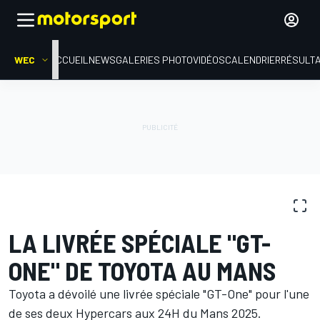
WEC
ACCUEIL
NEWS
GALERIES PHOTO
VIDÉOS
CALENDRIER
RÉSULT
GALERIES PHOTO
WEC
24 Heures du Mans
LA LIVRÉE SPÉCIALE "GT-
ONE" DE TOYOTA AU MANS
Toyota a dévoilé une livrée spéciale "GT-One" pour l'une
de ses deux Hypercars aux 24H du Mans 2025.