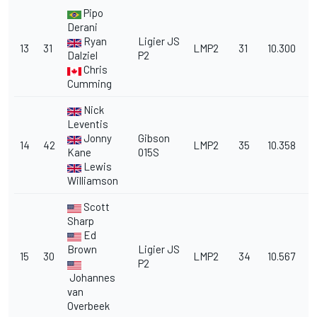
Pipo
Derani
Ryan
Ligier JS
13
31
LMP2
31
10.300
Dalziel
P2
Chris
Cumming
Nick
Leventis
Jonny
Gibson
14
42
LMP2
35
10.358
Kane
015S
Lewis
Williamson
Scott
Sharp
Ed
Brown
Ligier JS
15
30
LMP2
34
10.567
P2
Johannes
van
Overbeek