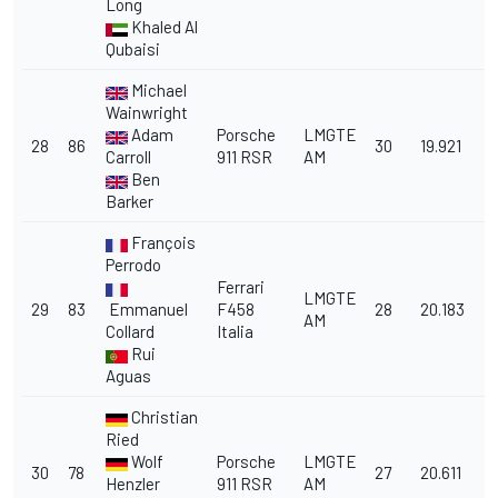
Long
Khaled Al
Qubaisi
Michael
Wainwright
Adam
Porsche
LMGTE
28
86
30
19.921
Carroll
911 RSR
AM
Ben
Barker
François
Perrodo
Ferrari
LMGTE
29
83
Emmanuel
F458
28
20.183
AM
Collard
Italia
Rui
Aguas
Christian
Ried
Wolf
Porsche
LMGTE
30
78
27
20.611
Henzler
911 RSR
AM