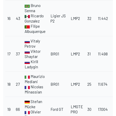
Bruno
Senna
Ricardo
Ligier JS
16
43
LMP2
32
11.442
Gonzalez
P2
Filipe
Albuquerque
Vitaly
Petrov
Viktor
17
37
BR01
LMP2
31
11.498
Shaytar
Kirill
Ladygin
Maurizio
Mediani
18
27
BR01
LMP2
25
11.674
Nicolas
Minassian
Stefan
Mücke
LMGTE
19
66
Ford GT
30
17.004
Olivier
PRO