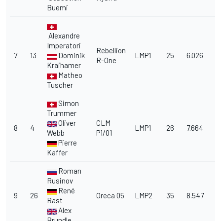
Buemi
Alexandre
Imperatori
Rebellion
7
13
Dominik
LMP1
25
6.026
R-One
Kraihamer
Matheo
Tuscher
Simon
Trummer
Oliver
CLM
8
4
LMP1
26
7.664
Webb
P1/01
Pierre
Kaffer
Roman
Rusinov
René
9
26
Oreca 05
LMP2
35
8.547
Rast
Alex
Brundle