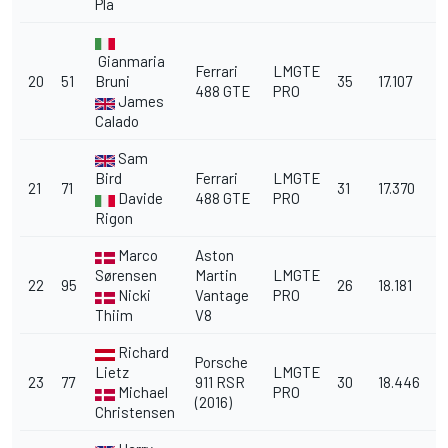
Pla
Gianmaria
Ferrari
LMGTE
20
51
Bruni
35
17.107
488 GTE
PRO
James
Calado
Sam
Bird
Ferrari
LMGTE
21
71
31
17.370
Davide
488 GTE
PRO
Rigon
Marco
Aston
Sørensen
Martin
LMGTE
22
95
26
18.181
Nicki
Vantage
PRO
Thiim
V8
Richard
Porsche
Lietz
LMGTE
23
77
911 RSR
30
18.446
Michael
PRO
(2016)
Christensen