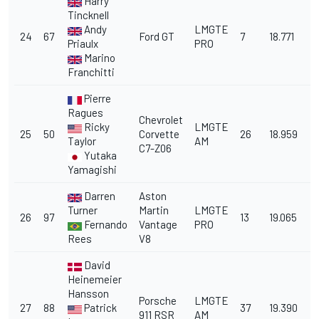
Harry
Tincknell
Andy
LMGTE
24
67
Ford GT
7
18.771
Priaulx
PRO
Marino
Franchitti
Pierre
Ragues
Chevrolet
Ricky
LMGTE
25
50
Corvette
26
18.959
Taylor
AM
C7-Z06
Yutaka
Yamagishi
Darren
Aston
Turner
Martin
LMGTE
26
97
13
19.065
Fernando
Vantage
PRO
Rees
V8
David
Heinemeier
Hansson
Porsche
LMGTE
27
88
Patrick
37
19.390
911 RSR
AM