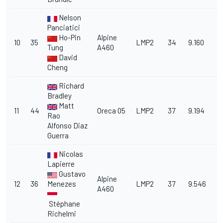
Nelson
Panciatici
Ho-Pin
Alpine
10
35
LMP2
34
9.160
Tung
A460
David
Cheng
Richard
Bradley
Matt
11
44
Oreca 05
LMP2
37
9.194
Rao
Alfonso Diaz
Guerra
Nicolas
Lapierre
Gustavo
Alpine
12
36
Menezes
LMP2
37
9.546
A460
Stéphane
Richelmi