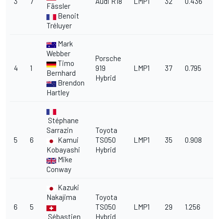
3
7
Audi R18
LMP1
32
0.436
Fässler
Benoit
Tréluyer
Mark
Webber
Porsche
Timo
4
1
919
LMP1
37
0.795
Bernhard
Hybrid
Brendon
Hartley
Stéphane
Sarrazin
Toyota
5
6
Kamui
TS050
LMP1
35
0.908
Kobayashi
Hybrid
Mike
Conway
Kazuki
Nakajima
Toyota
6
5
TS050
LMP1
29
1.256
Sébastien
Hybrid