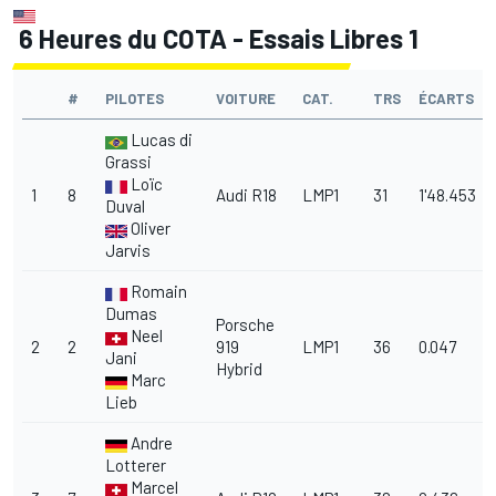
6 Heures du COTA - Essais Libres 1
#
PILOTES
VOITURE
CAT.
TRS
ÉCARTS
Lucas di
Grassi
Loïc
1
8
Audi R18
LMP1
31
1'48.453
Duval
Oliver
Jarvis
Romain
Dumas
Porsche
Neel
2
2
919
LMP1
36
0.047
Jani
Hybrid
Marc
Lieb
Andre
Lotterer
Marcel