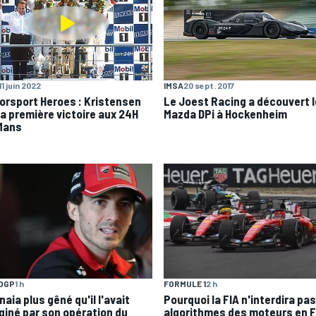
11 juin 2022
IMSA
20 sept. 2017
orsport Heroes : Kristensen
Le Joest Racing a découvert l
sa première victoire aux 24H
Mazda DPi à Hockenheim
Mans
OGP
1 h
FORMULE 1
2 h
aia plus gêné qu'il l'avait
Pourquoi la FIA n'interdira pas
giné par son opération du
algorithmes des moteurs en F