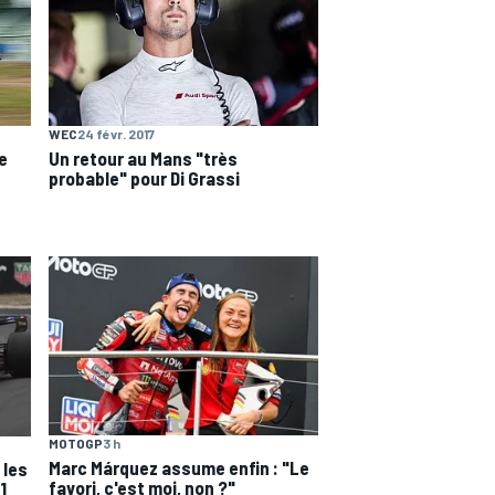
WEC
24 févr. 2017
e
Un retour au Mans "très
probable" pour Di Grassi
MOTOGP
3 h
Marc Márquez assume enfin : "Le
 les
favori, c'est moi, non ?"
1