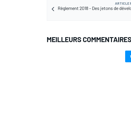
ARTICLE
Règlement 2018 - Des jetons de dév
AUTRES CHAMPIONNATS
MEILLEURS COMMENTAIRE