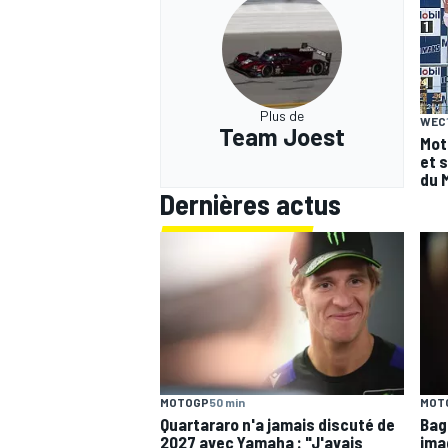
Plus de
WEC
Team Joest
Mot
et 
du 
Dernières actus
MOTOGP
50 min
MOT
Quartararo n'a jamais discuté de
Bagn
2027 avec Yamaha : "J'avais
ima