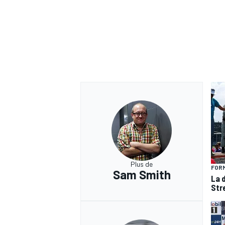
Plus de
FORM
Sam Smith
La 
Str