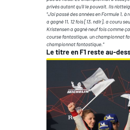
privés autant qu'il le pouvait. Ils n'at
"J'ai passé des années en Formule 1, à
a gagné 11, 12 fois [13, ndlr], a couru se
Kristensen a gagné neuf fois comme ça. C
course fantastique, un championnat fan
championnat fantastique."
Le titre en F1 reste au-des