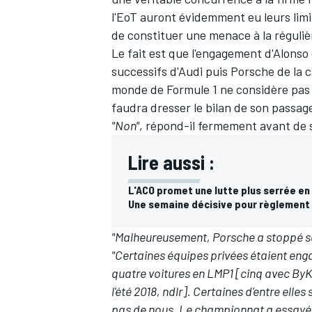
l'EoT auront évidemment eu leurs lim
de constituer une menace à la réguliè
Le fait est que l'engagement d'Alonso 
successifs d'Audi puis Porsche de la
monde de Formule 1 ne considère pas 
faudra dresser le bilan de son passage 
"Non"
, répond-il fermement avant de s
Lire aussi :
L'ACO promet une lutte plus serrée e
Une semaine décisive pour règlement
"Malheureusement, Porsche a stoppé s
"Certaines équipes privées étaient enga
quatre voitures en LMP1 [cinq avec ByKol
l'été 2018, ndlr]. Certaines d'entre elle
pas de nous. Le championnat a essayé de