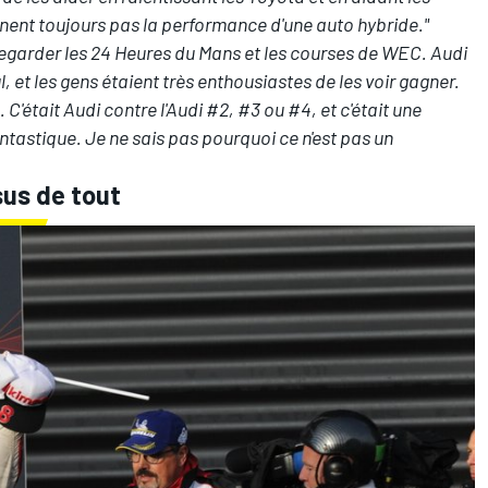
teignent toujours pas la performance d'une auto hybride."
 regarder les 24 Heures du Mans et les courses de WEC. Audi
ul, et les gens étaient très enthousiastes de les voir gagner.
'était Audi contre l'Audi #2, #3 ou #4, et c'était une
tastique. Je ne sais pas pourquoi ce n'est pas un
sus de tout