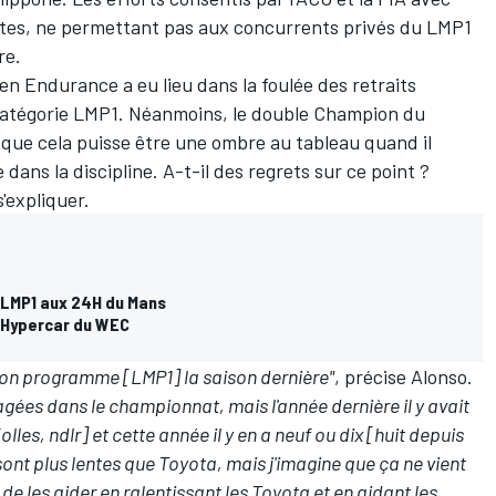
ites, ne permettant pas aux concurrents privés du LMP1
re.
en Endurance a eu lieu dans la foulée des retraits
 catégorie LMP1. Néanmoins, le double Champion du
que cela puisse être une ombre au tableau quand il
dans la discipline. A-t-il des regrets sur ce point ?
'expliquer.
n LMP1 aux 24H du Mans
 Hypercar du WEC
on programme [LMP1] la saison dernière"
, précise Alonso.
gées dans le championnat, mais l'année dernière il y avait
les, ndlr] et cette année il y en a neuf ou dix [huit depuis
s sont plus lentes que Toyota, mais j'imagine que ça ne vient
 les aider en ralentissant les Toyota et en aidant les