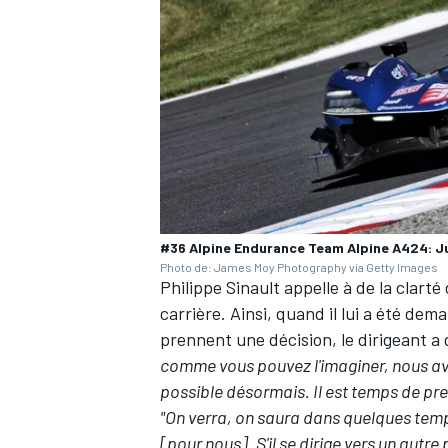
#36 Alpine Endurance Team Alpine A424: J
Photo de: James Moy Photography via Getty Images
Philippe Sinault appelle à de la clarté
carrière. Ainsi, quand il lui a été dem
prennent une décision, le dirigeant a
comme vous pouvez l'imaginer, nous avo
possible désormais. Il est temps de pre
"On verra, on saura dans quelques temps.
[pour nous]. S'il se dirige vers un autre