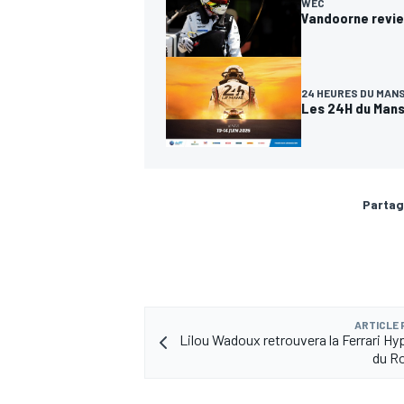
WEC
Vandoorne revie
24 HEURES DU MAN
Les 24H du Mans 
Partag
ARTICLE
Lilou Wadoux retrouvera la Ferrari Hyp
du R