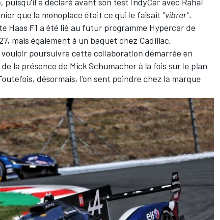
puisqu'il a déclaré avant son test IndyCar avec Rahal
rnier que
la monoplace était ce qui le faisait
"vibrer"
.
ote Haas F1 a été lié au futur programme Hypercar de
027, mais également à un baquet chez Cadillac.
é vouloir poursuivre cette collaboration démarrée en
 de la présence de Mick Schumacher à la fois sur le plan
Toutefois, désormais, l'on sent poindre chez la marque