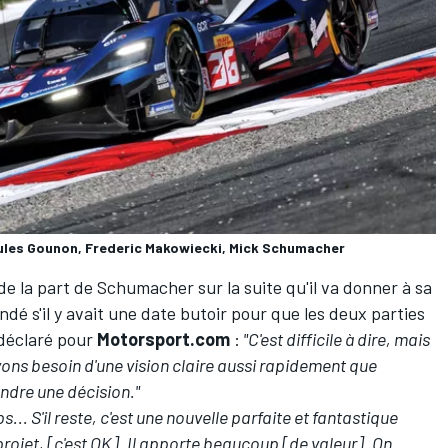
ules Gounon, Frederic Makowiecki, Mick Schumacher
 de la part de Schumacher sur la suite qu'il va donner à sa
andé s'il y avait une date butoir pour que les deux parties
 déclaré pour
Motorsport.com
:
"C'est difficile à dire, mais
ns besoin d'une vision claire aussi rapidement que
ndre une décision."
.. S'il reste, c'est une nouvelle parfaite et fantastique
 projet, [c'est OK]. Il apporte beaucoup [de valeur]. On