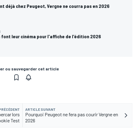
nt déjà chez Peugeot, Vergne ne courra pas en 2026
S
font leur cinéma pour l'affiche de l'édition 2026
er ou sauvegarder cet article
 PRÉCÉDENT
ARTICLE SUIVANT
ercar lors
Pourquoi Peugeot ne fera pas courir Vergne en
ookie Test
2026