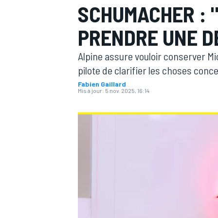
SCHUMACHER : "
PRENDRE UNE D
Alpine assure vouloir conserver 
pilote de clarifier les choses con
MOTOGP
Fabien Gaillard
Mis à jour:
5 nov. 2025, 16:14