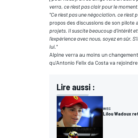
verra, ce n'est pas clair pour le moment.
"Ce n'est pas une négociation, ce n'est pa
propos des discussions de son pilote 
projets. Il suscite beaucoup d'intérêt 
l'expérience avec nous, soyez en sûr. S
AUTRES CHAMPIONNATS
lui."
Alpine verra au moins un changement d
qu'Antonio Felix da Costa va rejoindr
Lire aussi :
WEC
Lilou Wadoux ret