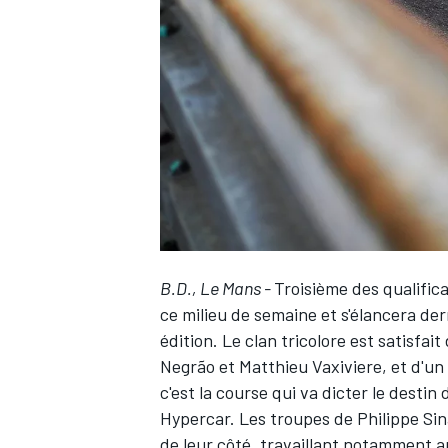
WRC
B.D., Le Mans -
Troisième des qualific
ce milieu de semaine et s'élancera der
édition. Le clan tricolore est satisfai
WEC
Negrão
et
Matthieu Vaxiviere
, et d'u
c'est la course qui va dicter le destin
Hypercar. Les troupes de Philippe Si
de leur côté, travaillant notamment a