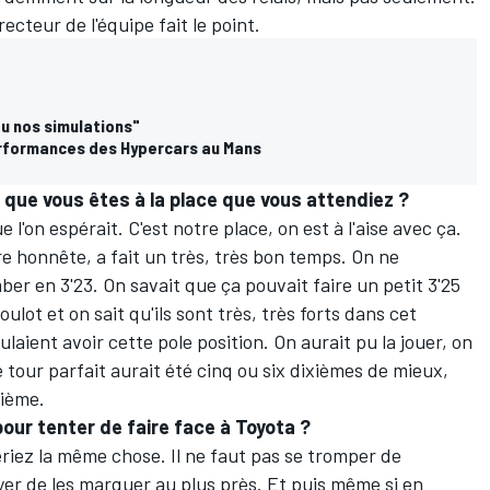
recteur de l'équipe fait le point.
tu nos simulations"
erformances des Hypercars au Mans
 que vous êtes à la place que vous attendiez ?
e l'on espérait. C'est notre place, on est à l'aise avec ça.
tre honnête, a fait un très, très bon temps. On ne
ber en 3'23. On savait que ça pouvait faire un petit 3'25
oulot et on sait qu'ils sont très, très forts dans cet
ulaient avoir cette pole position. On aurait pu la jouer, on
Le tour parfait aurait été cinq ou six dixièmes de mieux,
sième.
 pour tenter de faire face à Toyota ?
feriez la même chose. Il ne faut pas se tromper de
yer de les marquer au plus près. Et puis même si en