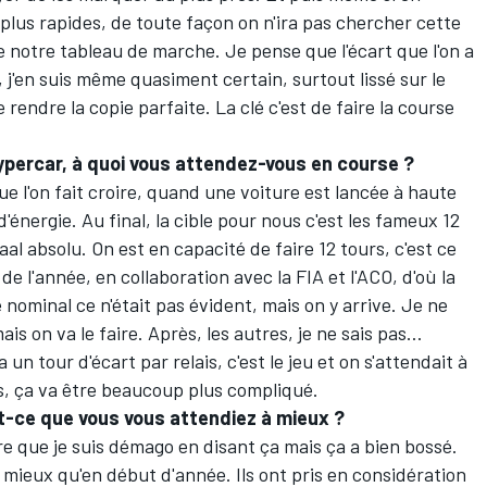
plus rapides, de toute façon on n'ira pas chercher cette
vre notre tableau de marche. Je pense que l'écart que l'on a
, j'en suis même quasiment certain, surtout lissé sur le
rendre la copie parfaite. La clé c'est de faire la course
percar, à quoi vous attendez-vous en course ?
 que l'on fait croire, quand une voiture est lancée à haute
'énergie. Au final, la cible pour nous c'est les fameux 12
al absolu. On est en capacité de faire 12 tours, c'est ce
 de l'année, en collaboration avec la FIA et l'ACO, d'où la
ominal ce n'était pas évident, mais on y arrive. Je ne
mais on va le faire. Après, les autres, je ne sais pas…
a un tour d'écart par relais, c'est le jeu et on s'attendait à
ais, ça va être beaucoup plus compliqué.
st-ce que vous vous attendiez à mieux ?
 que je suis démago en disant ça mais ça a bien bossé.
st mieux qu'en début d'année. Ils ont pris en considération