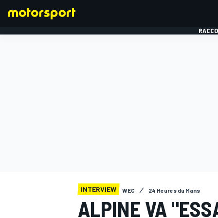
RACCO
FORMULE 1
INTERVIEW
WEC
24 Heures du Mans
ALPINE VA "ES