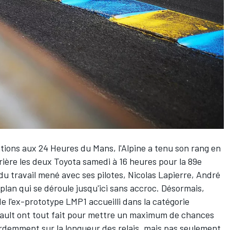
ations aux 24 Heures du Mans, l'Alpine a tenu son rang en
rière les deux Toyota samedi à 16 heures pour la 89e
t du travail mené avec ses pilotes,
Nicolas Lapierre
,
André
n plan qui se déroule jusqu'ici sans accroc. Désormais,
 de l'ex-prototype LMP1 accueilli dans la catégorie
nault ont tout fait pour mettre un maximum de chances
rdemment sur la longueur des relais, mais pas seulement.