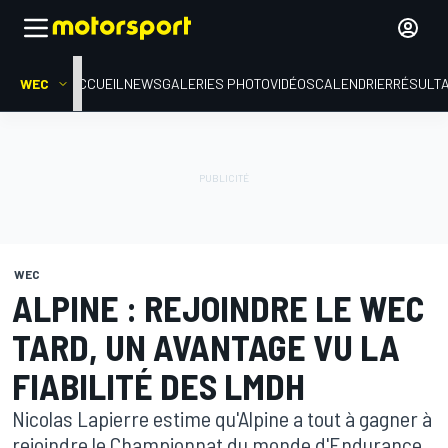
WEC
ACCUEIL
NEWS
GALERIES PHOTO
VIDÉOS
CALENDRIER
RÉSULT
WEC
ALPINE : REJOINDRE LE WEC
TARD, UN AVANTAGE VU LA
FIABILITÉ DES LMDH
Nicolas Lapierre estime qu'Alpine a tout à gagner à
rejoindre le Championnat du monde d'Endurance