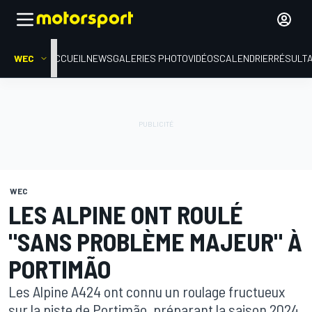
WEC
ACCUEIL
NEWS
GALERIES PHOTO
VIDÉOS
CALENDRIER
RÉSULT
WEC
LES ALPINE ONT ROULÉ
"SANS PROBLÈME MAJEUR" À
PORTIMÃO
Les Alpine A424 ont connu un roulage fructueux
sur la piste de Portimão, préparant la saison 2024