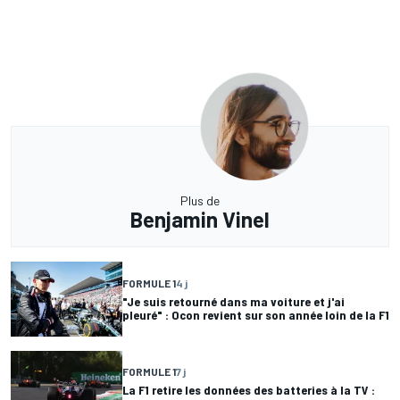
Plus de
Benjamin Vinel
FORMULE 1
4 j
"Je suis retourné dans ma voiture et j'ai
pleuré" : Ocon revient sur son année loin de la F1
FORMULE 1
7 j
La F1 retire les données des batteries à la TV :