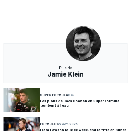
Plus de
Jamie Klein
SUPER FORMULA
6 m
Les plans de Jack Doohan en Super Formula
tombent à l'eau
FORMULE 1
27 oct. 2023
Liam Lawson joue ce week-end le titre en Super