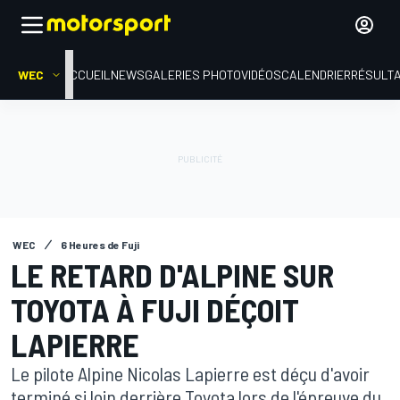
WEC
ACCUEIL
NEWS
GALERIES PHOTO
VIDÉOS
CALENDRIER
RÉSULT
WEC
6 Heures de Fuji
LE RETARD D'ALPINE SUR
TOYOTA À FUJI DÉÇOIT
LAPIERRE
Le pilote Alpine Nicolas Lapierre est déçu d'avoir
terminé si loin derrière Toyota lors de l'épreuve du