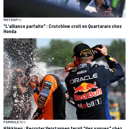
MOTOGP
1 h
"L'alliance parfaite" : Crutchlow croit en Quartararo chez
Honda
FORMULE 1
2 h
Häkkinen : Recruter Verstappen ferait "des vagues" chez